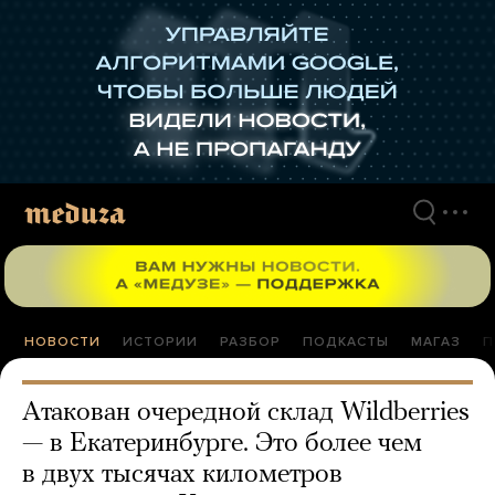
Перейти
к
материалам
НОВОСТИ
ИСТОРИИ
РАЗБОР
ПОДКАСТЫ
МАГАЗ
П
Атакован очередной склад Wildberries
— в Екатеринбурге. Это более чем
в двух тысячах километров