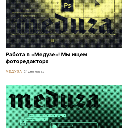
Работа в «Медузе»! Мы ищем
фоторедактора
24 дня назад
МЕДУЗА