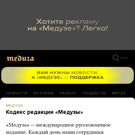
Перейти
к
материалам
НОВОСТИ
ИСТОРИИ
РАЗБОР
ПОДКАСТЫ
МАГАЗ
П
МЕДУЗА
Кодекс редакции «Медузы»
«Медуза» — международное русскоязычное
издание. Каждый день наши сотрудники