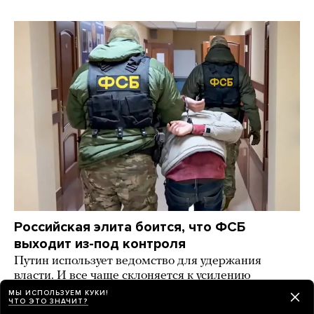
Российская элита боится, что ФСБ
выходит из-под контроля
Путин использует ведомство для удержания
власти. И все чаще склоняется к усилению
давления на бизнес и общество, пишет Bloomberg
МЫ ИСПОЛЬЗУЕМ КУКИ!
ЧТО ЭТО ЗНАЧИТ?
2 дня назад
НОВОСТИ