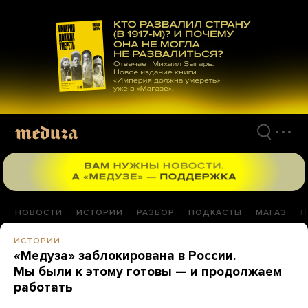
Перейти
к
материалам
НОВОСТИ
ИСТОРИИ
РАЗБОР
ПОДКАСТЫ
МАГАЗ
П
ИСТОРИИ
«Медуза» заблокирована в России.
Мы были к этому готовы — и продолжаем
работать