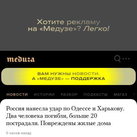
Перейти
к
материалам
НОВОСТИ
ИСТОРИИ
РАЗБОР
ПОДКАСТЫ
МАГАЗ
П
Россия нанесла удар по Одессе и Харькову.
Два человека погибли, больше 20
пострадали. Повреждены жилые дома
5 часов назад