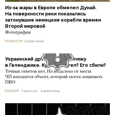
Из-за жары в Европе обмелел Дунай.
На поверхности реки показались
затонувшие немецкие корабли времен
Второй мировой
Фотографии
6 дней назад
НОВОСТИ
Украинский дрон попал по пляжу
в Геленджике. Куда он летел? Его сбили?
Точных ответов нет. Но недалеко от места
ЧП находится объект, который могла защищать
ПВО
3 карточки
6 дней назад
РАЗБОР