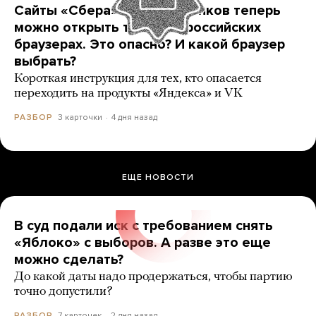
Сайты «Сбера» и других банков теперь
можно открыть только в российских
браузерах. Это опасно? И какой браузер
выбрать?
Короткая инструкция для тех, кто опасается
переходить на продукты «Яндекса» и VK
3 карточки
4 дня назад
РАЗБОР
ЕЩЕ НОВОСТИ
В суд подали иск с требованием снять
«Яблоко» с выборов. А разве это еще
можно сделать?
До какой даты надо продержаться, чтобы партию
точно допустили?
7 карточек
2 дня назад
РАЗБОР