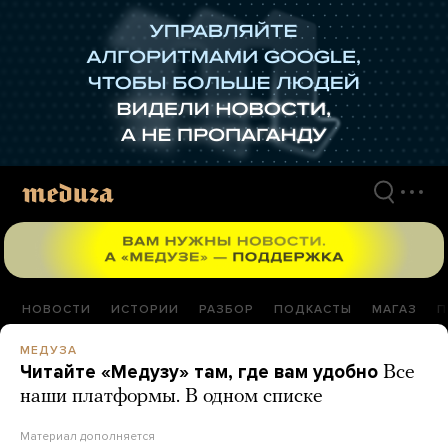
Перейти
к
материалам
НОВОСТИ
ИСТОРИИ
РАЗБОР
ПОДКАСТЫ
МАГАЗ
П
МЕДУЗА
Читайте «Медузу» там, где вам удобно
Все
наши платформы. В одном списке
Материал дополняется