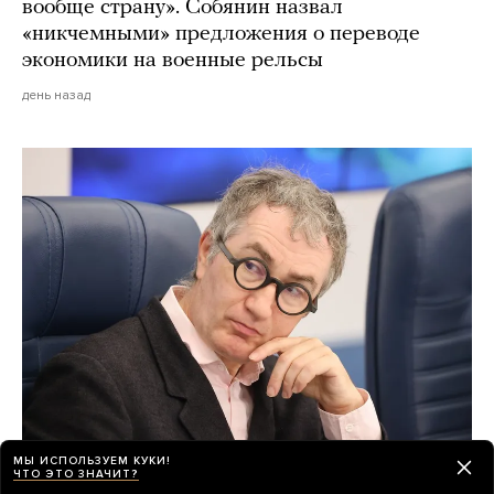
вообще страну». Собянин назвал
«никчемными» предложения о переводе
экономики на военные рельсы
день назад
МЫ ИСПОЛЬЗУЕМ КУКИ!
Ректор ГИТИСа Григорий Заславский
ЧТО ЭТО ЗНАЧИТ?