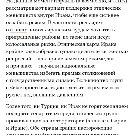
На данный момент Израиль (а возможно, и США)
рассматривают вариант поддержки этнических
меньшинств внутри Ирана, чтобы еще сильнее
ослабить режим. В частности, речь идет
о
планах
помочь иранским курдам захватить
приграничные районы, но такие шаги несут
колоссальные риски. Этническая карта Ирана
крайне разнообразна, однако десятилетия жестких
репрессий — как при исламском режиме, так
и при шахе — научили национальные
меньшинства избегать прямых столкновений
с государственными силами. Большинство групп
сейчас просто выжидают: устоит ли режим или
рухнет под внешним давлением.
Более того, ни Турция, ни Ирак не горят желанием
поощрять сепаратизм среди этнических групп,
проживающих на их территории (а также в Сирии
и Иране). Обе страны крайне настороженно