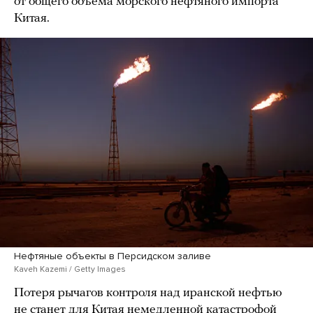
от общего объема морского нефтяного импорта
Китая.
Нефтяные объекты в Персидском заливе
Kaveh Kazemi / Getty Images
Потеря рычагов контроля над иранской нефтью
не станет для Китая немедленной катастрофой