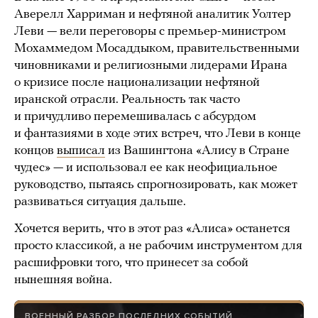
Аверелл Харриман и нефтяной аналитик Уолтер
Леви — вели переговоры с премьер-министром
Мохаммедом Мосаддыком, правительственными
чиновниками и религиозными лидерами Ирана
о кризисе после национализации нефтяной
иранской отрасли. Реальность так часто
и причудливо перемешивалась с абсурдом
и фантазиями в ходе этих встреч, что Леви в конце
концов
выписал
из Вашингтона «Алису в Стране
чудес» — и использовал ее как неофициальное
руководство, пытаясь спрогнозировать, как может
развиваться ситуация дальше.
Хочется верить, что в этот раз «Алиса» останется
просто классикой, а не рабочим инструментом для
расшифровки того, что принесет за собой
нынешняя война.
ВОЕННЫЙ РАЗБОР ПОСЛЕДНИХ СОБЫТИЙ