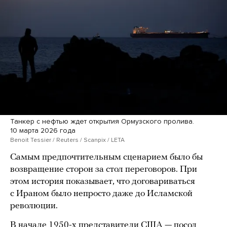
Танкер с нефтью ждет открытия Ормузского пролива.
10 марта 2026 года
Benoit Tessier / Reuters / Scanpix / LETA
Самым предпочтительным сценарием было бы
возвращение сторон за стол переговоров. При
этом история показывает, что договариваться
с Ираном было непросто даже до Исламской
революции.
В начале 1950-х представители США — посол