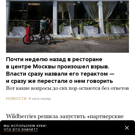
Почти неделю назад в ресторане
в центре Москвы произошел взрыв.
Власти сразу назвали его терактом —
и сразу же перестали о нем говорить
Вот какие вопросы до сих пор остаются без ответов
4 часа назад
НОВОСТИ
Wildberries решила запустить «партнерские
хабы» для хранения товаров
МЫ ИСПОЛЬЗУЕМ КУКИ!
ЧТО ЭТО ЗНАЧИТ?
4 часа назад