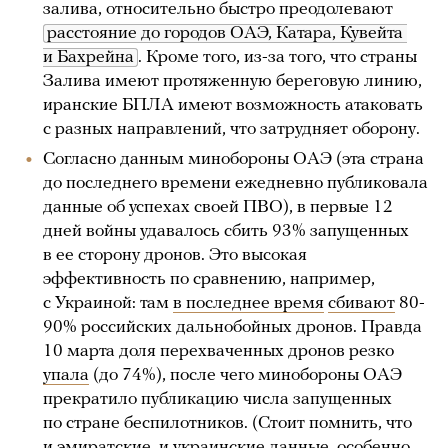
залива, относительно быстро преодолевают
расстояние до городов ОАЭ, Катара, Кувейта 
и Бахрейна
. Кроме того, из-за того, что страны
Залива имеют протяженную береговую линию,
иранские БПЛА имеют возможность атаковать
с разных направлений, что затрудняет оборону.
Согласно данным минобороны ОАЭ (эта страна
до последнего времени ежедневно публиковала
данные об успехах своей ПВО), в первые 12
дней войны удавалось сбить 93% запущенных
в ее сторону дронов. Это высокая
эффективность по сравнению, например,
с Украиной: там
в последнее время
сбивают
80-
90% российских дальнобойных дронов. Правда
10 марта доля перехваченных дронов резко
упала
(до 74%), после чего минобороны ОАЭ
прекратило публикацию числа запущенных
по стране беспилотников. (Стоит помнить, что
и эмиратские, и украинские данные, особенно