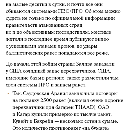
на малые десятки в сутки, и почти все они
сбиваются системами ПВО/ПРО. Об этом можно
судить не только по официальной информации
правительств атакованных стран,
но и по объективным последствиям: местные
жители в последнее время публикуют видео
с успешными атаками дронов, но удары
баллистических ракет попадаются все реже.
До начала этой войны страны Залива заказали
у США солидный запас перехватчиков. США,
имеющие базы в регионе, также разместили там
свои системы ПРО и запасы ракет.
Так, Саудовская Аравия
заключила
договоры
на поставку 2500 ракет (включая очень дорогие
перехватчики для батарей THAAD), ОАЭ
и Катар купили примерно по тысяче ракет,
Кувейт и Бахрейн — несколько сотен в сумме.
Это количество противоракет «на бумаге»,