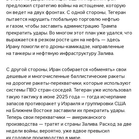
предложил стратегию войны на истощение, которую
он ведет на двух фронтах. С одной стороны, Тегеран
пытается нарушить глобальную торговлю нефтью
и газом, чтобы заставить администрацию Трампа
прекратить удары. Во многом этот план уже удался, что
выражается в резком росте цен на нефть — здесь
Ирану помогли его дроны-камикадзе, направленные
на танкеры и нефтяную инфраструктуру Залива.
С другой стороны, Иран собирается «обменять» свои
дешевые и многочисленные баллистические ракеты
на дорогие ракеты-перехватчики, которые используют
системы ПВО стран-соседей. Тегеран уже использовал
такую тактику в июне 2025 года — тогда исчерпание
запасов противоракет у Израиля и группировки США
на Ближнем Востоке заставили их прекратить удары.
Теперь свои перехватчики — американского
производства — тратят и страны Залива. Расход за две
недели войны, вероятно, уже вдвое превысил
их годовое производство в мире.