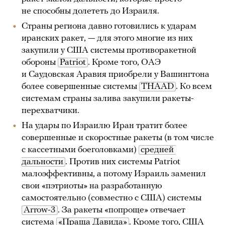
не способны долететь до Израиля.
Страны региона давно готовились к ударам
иранских ракет, — для этого многие из них
закупили у США системы противоракетной
обороны
Patriot
. Кроме того, ОАЭ
и Саудовская Аравия приобрели у Вашингтона
более совершенные системы
THAAD
. Ко всем
системам страны залива закупили ракеты-
перехватчики.
На удары по Израилю Иран тратит более
совершенные и скоростные ракеты (в том числе
с кассетными боеголовками)
средней 
дальности
. Против них системы Patriot
малоэффективны, а потому Израиль заменил
свои «пэтриоты» на разработанную
самостоятельно (совместно с США) системы
Arrow-3
. За ракеты «попроще» отвечает
система
«Праща Давида»
. Кроме того, США