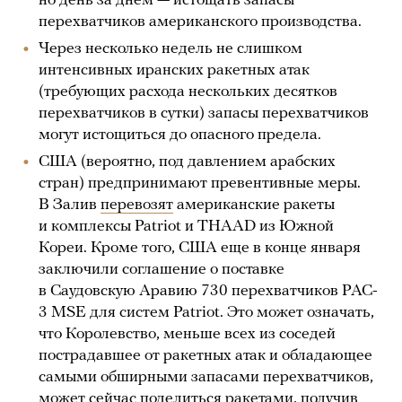
но день за днем — истощать запасы
перехватчиков американского производства.
Через несколько недель не слишком
интенсивных иранских ракетных атак
(требующих расхода нескольких десятков
перехватчиков в сутки) запасы перехватчиков
могут истощиться до опасного предела.
США (вероятно, под давлением арабских
стран) предпринимают превентивные меры.
В Залив
перевозят
американские ракеты
и комплексы Patriot и THAAD из Южной
Кореи. Кроме того, США еще в конце января
заключили соглашение о поставке
в Саудовскую Аравию 730 перехватчиков PAC-
3 MSE для систем Patriot. Это может означать,
что Королевство, меньше всех из соседей
пострадавшее от ракетных атак и обладающее
самыми обширными запасами перехватчиков,
может сейчас поделиться ракетами, получив