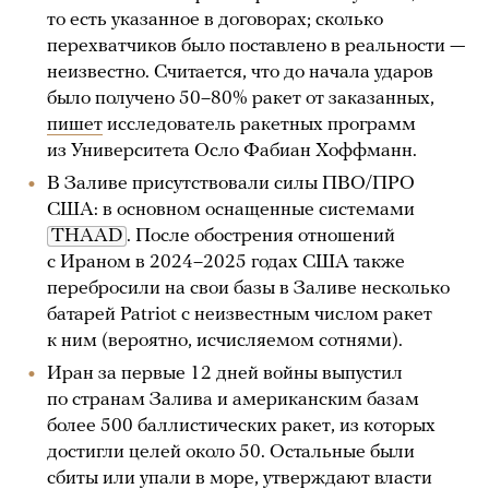
то есть указанное в договорах; cколько
перехватчиков было поставлено в реальности —
неизвестно. Считается, что до начала ударов
было получено 50–80% ракет от заказанных,
пишет
исследователь ракетных программ
из Университета Осло Фабиан Хоффманн.
В Заливе присутствовали силы ПВО/ПРО
США: в основном оснащенные системами
THAAD
. После обострения отношений
с Ираном в 2024–2025 годах США также
перебросили на свои базы в Заливе несколько
батарей Patriot с неизвестным числом ракет
к ним (вероятно, исчисляемом сотнями).
Иран за первые 12 дней войны выпустил
по странам Залива и американским базам
более 500 баллистических ракет, из которых
достигли целей около 50. Остальные были
сбиты или упали в море, утверждают власти