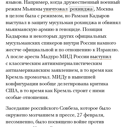
языков. Например, когда дружественный военный
режим Мьянмы
уничтожал
рохинджа
, Москва
в целом была с режимом, но Рамзан Кадыров
выступал в защиту мусульман рохинджа и обвинял
мьянманскую армию в геноциде. Позиция
Кадырова и некоторых других официальных
мусульманских спикеров внутри России намного
жестче официальной и по отношению к Израилю.
А после ареста Мадуро МИД России
выступил
с классическим антиимпериалистическим
антиамериканским заявлением, в то время как
Кремль промолчал. МИДу в нынешней
конфигурации вообще делегирована критика
США, в то время как Кремль строит с ними
особые отношения.
Заседание российского Совбеза, которое было
окружено молчанием в прессе, 27 февраля,
несомненно, было посвящено войне против