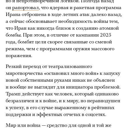
но и непротиворечивой логикой. Полгода назад
он
рапортовал
, что ядерная и ракетная программа
Ирана отброшена в ходе летних атак далеко назад,
а сейчас обосновывает необходимость войны тем,
что Иран как никогда близок к созданию атомной
бомбы. При этом, в отличие от кампании 2025
года, бомбят цели скорее связанные со сменой
режима, чем с программами оружия массового
поражения.
Резкий переход от театрализованного
миротворчества «остановил много войн» к запуску
новой собственными руками никак не объяснен
и вообще не выглядит для инициатора проблемой.
Трамп действует как человек, который одинаково
безразличен и к войне, и к миру, но неравнодушен
к успеху, в его случае выраженному в рейтингах
поддержки и эффектных отчетах в соцсетях.
Мир или война — средство для одной и той же