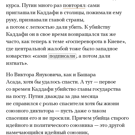
курса. Путин много раз
повторял
: сами
приглашали Каддафи в столицы, пожимали ему
руку, признавали главой страны,
а потом с легкостью дали убить. К убийству
Каддафи он в свое время возвращался так же
часто, как теперь к теме «госпереворота в Киеве»,
где центральной жалобой тоже было западное
коварство: «сами
подписали
, а потом дали
изгнать».
Но Виктора Януковича, как и Башара
Асада, хотя бы удалось спасти. А тут — первое
со времен Каддафи убийство главы государства
на посту. Путин дважды за два месяца
не справился с ролью спасителя хотя бы жизни
союзного диктатора — пусть даже о таком
спасении его и не просили. Причем убийца старого
идейного и политического союзника — это другой
намечающийся идейный союзник,