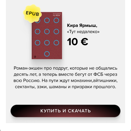
Кира Ярмыш, «Тут недалеко»