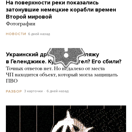
На поверхности реки показались
затонувшие немецкие корабли времен
Второй мировой
Фотографии
6 дней назад
НОВОСТИ
Украинский дрон попал по пляжу
в Геленджике. Куда он летел? Его сбили?
Точных ответов нет. Но недалеко от места
ЧП находится объект, который могла защищать
ПВО
3 карточки
6 дней назад
РАЗБОР