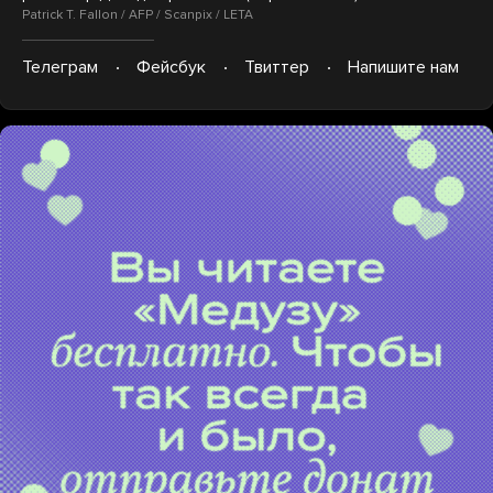
Patrick T. Fallon / AFP / Scanpix / LETA
Телеграм
Фейсбук
Твиттер
Напишите нам