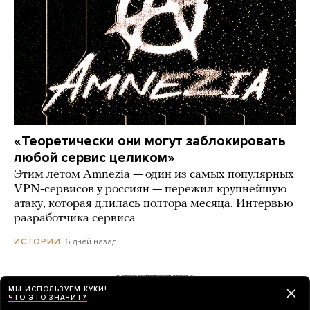
«Теоретически они могут заблокировать
любой сервис целиком»
Этим летом Amnezia — один из самых популярных
VPN-сервисов у россиян — пережил крупнейшую
атаку, которая длилась полтора месяца. Интервью
разработчика сервиса
6 дней назад
ИСТОРИИ
Сайты «Сбера» и других банков теперь
МЫ ИСПОЛЬЗУЕМ КУКИ!
ЧТО ЭТО ЗНАЧИТ?
можно открыть только в российских