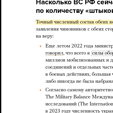
Насколько ВС РФ сей
по количеству «штыко
Точный численный состав обеих 
заявления чиновников с обеих ст
на веру:
Еще летом 2022 года минист
говорил
, что всего в
силы обо
миллион мобилизованных и до
соединений и отдельных часте
в боевых действиях, большая 
либо никогда не была набрана
Согласно самому авторитетн
The Military Balance Междуна
исследований (The International
в 2023 году численность укра