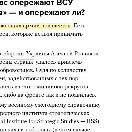
час опережают ВСУ
в» — и опережают ли?
воюющих армий неизвестен
. Есть
орон, которые нельзя принимать
р обороны Украины Алексей Резников
роны страны
удалось привлечь
бровольцев. Судя по количеству
й, задействованных с тех пор
часть из этого миллиона рекрутов
, либо на фронте так и не появилась.
ому военному ежегодному справочнику
родного института стратегических
 Institute for Strategic Studies — IISS),
инских сил обороны (в этом случае