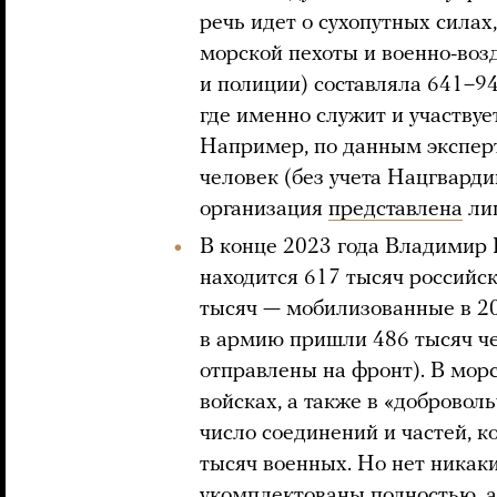
речь идет о сухопутных силах
морской пехоты и военно-воз
и полиции) составляла 641–94
где именно служит и участвуе
Например, по данным эксперт
человек (без учета Нацгварди
организация
представлена
ли
В конце 2023 года Владимир
находится 617 тысяч российс
тысяч — мобилизованные в 2
в армию пришли 486 тысяч че
отправлены на фронт). В морс
войсках, а также в «добровол
число соединений и частей, к
тысяч военных. Но нет никаких
укомплектованы полностью, а 