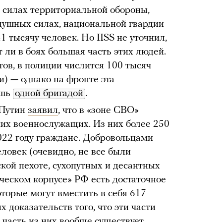
, силах территориальной обороны,
душных силах, национальной гвардии
1 тысячу человек. Но IISS не уточнил,
т ли в боях большая часть этих людей.
ов, в полиции числится 100 тысяч
и) — однако на фронте эта
шь
одной бригадой
.
 Путин
заявил
, что в «зоне СВО»
ких военнослужащих. Из них более 250
022 году граждане. Добровольцами
ловек (очевидно, не все были
кой пехоте, сухопутных и десантных
ьческом корпусе» РФ есть достаточное
оторые могут вместить в себя 617
 доказательств того, что эти части
часть из них вообще существует.