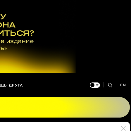
EN
ЩЬ ДРУГА