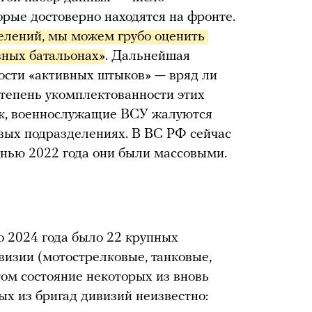
орые достоверно находятся на фронте.
елений, мы можем грубо оценить 
вных батальонах»
. Дальнейшая
ости «активных штыков» — вряд ли
степень укомплектованности этих
ак, военнослужащие ВСУ жалуются
евых подразделениях. В ВС РФ сейчас
енью 2022 года они были массовыми.
о 2024 года было 22 крупных
визии (мотострелковые, танковые,
том состояние некоторых из вновь
ых из бригад дивизий неизвестно: