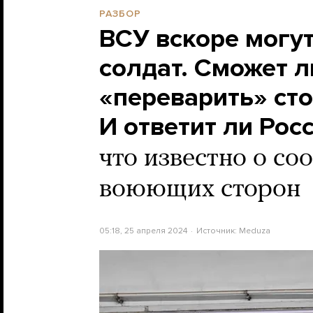
РАЗБОР
ВСУ вскоре могут
солдат. Сможет л
«переварить» ст
И ответит ли Рос
что известно о с
воюющих сторон
05:18, 25 апреля 2024
Источник:
Meduza