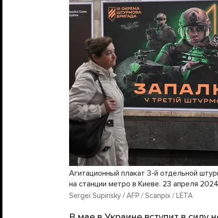
Агитационный плакат 3-й отдельной шту
на станции метро в Киеве. 23 апреля 202
Sergei Supinsky / AFP / Scanpix / LETA
В мае в Украине
вступит
в силу н