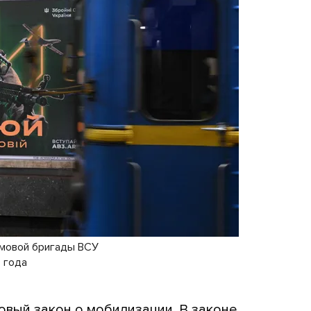
рмовой бригады ВСУ
4 года
овый закон о мобилизации. В законе