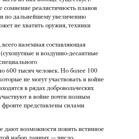
е сомнение реалистичность планов
ии по дальнейшему увеличению
ожет не хватить оружия, техники
e, всего наземная составляющая
 (сухопутные и воздушно-десантные
 специального
о 600 тысяч человек. Но более 100
 которые не могут участвовать в войне
аходятся в рядах добровольческих
 участвуют в войне почти полным
а фронте представлены силами
е дают возможности понять истинное
угой набор данных — число