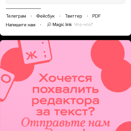
Телеграм
Фейсбук
Твиттер
PDF
Magic link
Что-что?
Напишите нам