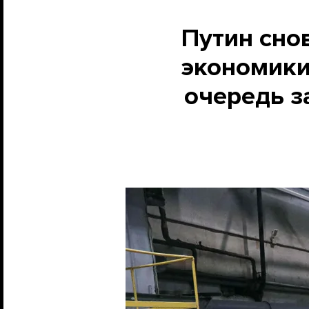
Путин сно
экономики
очередь з