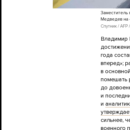
Заместитель 
Медведев на 
Спутник / AFP 
Владимир
достижений
года соста
вперед»; 
в основно
помешать 
до довоен
и последн
и
аналити
утверждае
сильнее, ч
военного 