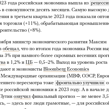
2023 года российская экономика вышла из
рецесси
 в совокупности десять месяцев. Самую высокую
ения в третьем квартале 2023 года показали опто
я торговля (+11%), обрабатывающая промышленн
троительство (+8%).
оября министр экономического развития Максим
в
обещал
, что по итогам года экономика России в
на 3% при намного более скромных весенних прог
тва
в 1,2% и
ЦБ
— 0,5–2%. Выход на уровень роста
идают и экономисты
Bloomberg Economics
. Международные организации (МВФ, ОЭСР, Евро
сеннего пересмотра тоже
фронтально улучшили
о
е российской экономики в 2023 году. А в начале 
Путин
озвучил
финальный прогноз — не менее 3,5
сь, — здесь все люди грамотные, — для российско