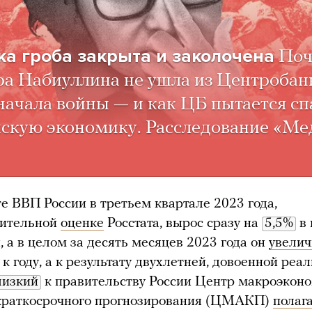
а гроба закрыта и заколочена
Поч
а Набиуллина не ушла из Центробан
начала войны — и как ЦБ пытается сп
скую экономику. Расследование «Ме
те ВВП России в третьем квартале 2023 года,
рительной
оценке
Росстата, вырос сразу на
5,5%
в 
 а в целом за десять месяцев 2023 года он
увелич
 к году, а к результату двухлетней, довоенной реа
лизкий
к правительству России Центр макроэкон
 краткосрочного прогнозирования (ЦМАКП)
полаг