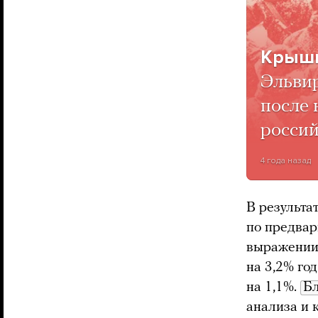
Крышк
Эльвир
после 
россий
4 года назад
В результа
по предва
выражении,
на 3,2% год
на 1,1%.
Б
анализа и