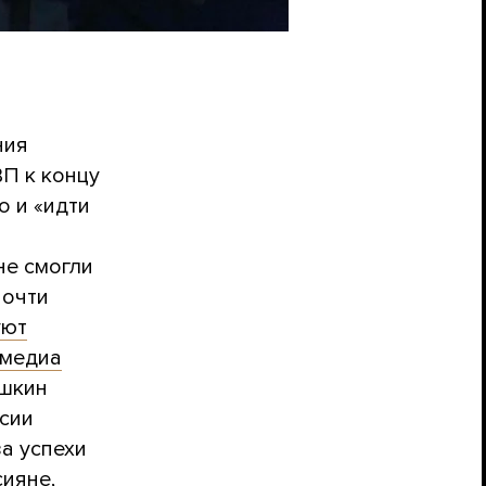
ния
ВП к концу
о и «идти
 не смогли
почти
уют
медиа
ешкин
ссии
за успехи
ияне,