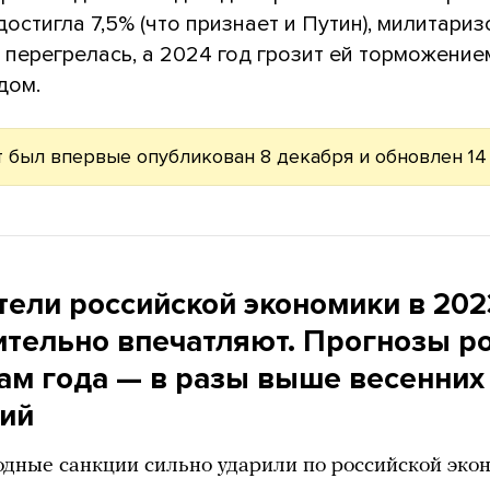
остигла 7,5% (что признает и Путин), милитари
перегрелась, а 2024 год грозит ей торможение
дом.
т был впервые опубликован 8 декабря и обновлен 14
тели российской экономики в 202
ительно впечатляют. Прогнозы р
гам года
— в разы выше весенних
ий
ные санкции сильно ударили по российской эко