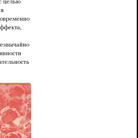
 с целью
я
новременно
ффекта,
резвычайно
тивности
ательность