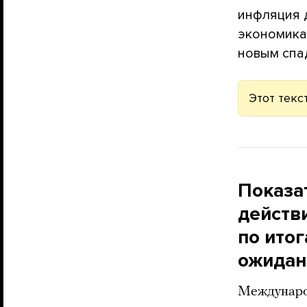
инфляция д
экономика 
новым спа
Этот текс
Показа
действ
по ито
ожидан
Международ