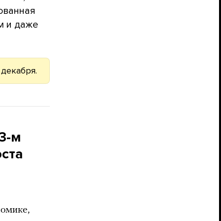
зованная
м и даже
 декабря.
3-м
оста
номике,