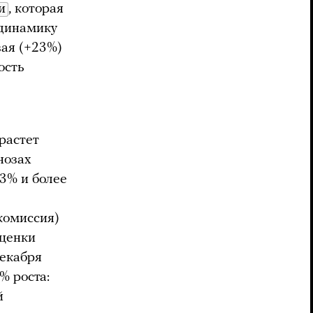
и
, которая
 динамику
вая (+23%)
ость
ырастет
нозах
 3% и более
комиссия)
ценки
декабря
% роста:
й