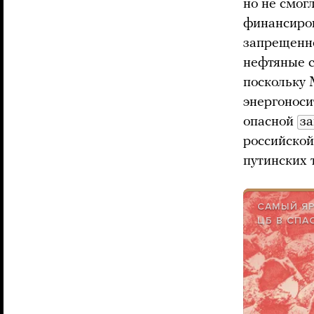
но не смог
финансиро
запрещенно
нефтяные с
поскольку 
энергонос
опасной
за
российско
путинских 
САМЫЙ ЯР
ЦБ В СПА