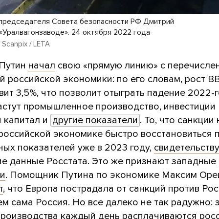
председателя Совета безопасности РФ Дмитрий
«Уралвагонзаводе». 24 октября 2022 года
/ Scanpix / LETA
 Путин
начал
свою «прямую линию» с перечисле
 российской экономики: по его словам, рост В
вит 3,5%, что позволит отыграть падение 2022-г
растут промышленное производство, инвестиции
й капитал и
другие показатели
. То, что санкции
российской экономике быстро восстановиться 
ных показателей уже в 2023 году,
свидетельств
ие данные Росстата. Это же признают западные
ки
. Помощник Путина по экономике Максим Ор
т
, что Европа пострадала от санкций против Ро
ем сама Россия. Но все далеко не так радужно: 
производства каждый день расплачиваются росс