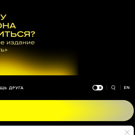
EN
ЩЬ ДРУГА