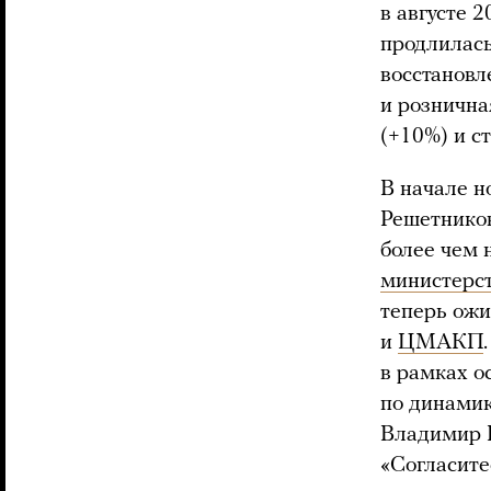
в августе 
продлилась
восстановл
и рознична
(+10%) и с
В начале н
Решетнико
более чем 
министерс
теперь ож
и
ЦМАКП
в рамках о
по динамик
Владимир 
«Согласите