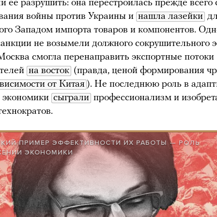
ли ее разрушить: она перестроилась прежде всего
вания войны против Украины и
нашла лазейки
дл
го Западом импорта товаров и компонентов. Од
анкции не возымели должного сокрушительного э
Москва смогла перенаправить экспортные потоки
ителей
на восток
(правда, ценой формирования ч
висимости от Китая
). Не последнюю роль в адап
й экономики
сыграли
профессионализм и изобрет
технократов.
КИЙ ПРИМЕР ЭФФЕКТИВНОСТИ ИХ РАБОТЫ — РОЛЬ
СЕНИИ ЭКОНОМИКИ