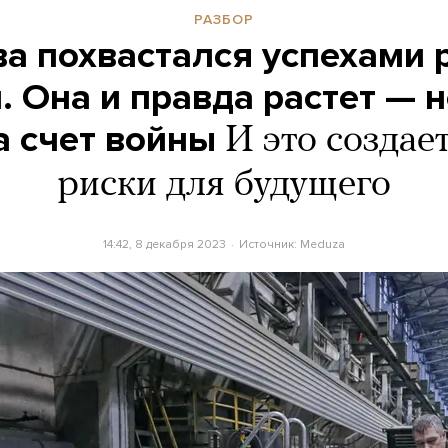
РАЗБОР
ва похвастался успехами 
. Она и правда растет — н
а счет войны
И это создае
риски для будущего
14:42, 8 декабря 2023
Источник:
Meduza