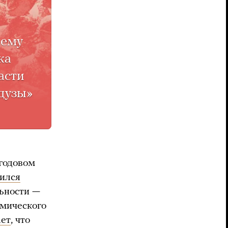
ему
ка
асти
дузы»
годовом
ился
льности —
омического
ает
, что