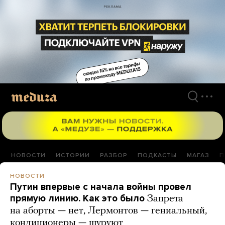
Перейти
к
материалам
НОВОСТИ
ИСТОРИИ
РАЗБОР
ПОДКАСТЫ
МАГАЗ
П
НОВОСТИ
Путин впервые с начала войны провел
прямую линию. Как это было
Запрета
на аборты — нет, Лермонтов — гениальный,
кондиционеры — шуруют