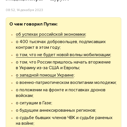
08:52, 14 декабря 2023
О чем говорил Путин:
об успехах российской экономики
;
о 400 тысячах добровольцев, подписавших
контракт в этом году;
о том, что не будет новой волны мобилизации
;
о том, что России пришлось начать вторжение
в Украину из-за США и Европы;
о западной помощи Украине
;
о военно-патриотическом воспитании молодежи;
о положении на фронте и поставках дронов
войскам;
о ситуации в Газе;
о будущем аннексированных регионов;
о судьбе бывших членов ЧВК и судьбе раненых
на войне;