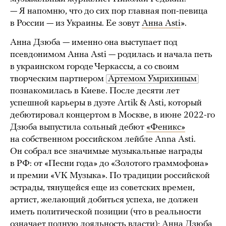
— Я напомню, что до сих пор главная поп-певица
в России — из Украины. Ее зовут
Анна Asti
».
Анна Дзюба — именно она выступает под
псевдонимом Aнна Asti — родилась и начала петь
в украинском городе Черкассы, а со своим
творческим партнером
Артемом Умрихиным
познакомилась в Киеве. После десяти лет
успешной карьеры в дуэте Artik & Asti, который
дебютировал концертом в Москве, в июне 2022-го
Дзюба выпустила сольный дебют
«Феникс»
на собственном российском лейбле Anna Asti.
Он собрал все значимые музыкальные награды
в РФ: от «Песни года» до «Золотого граммофона»
и премии «VK Музыка». По традиции российской
эстрады, тянущейся еще из советских времен,
артист, желающий добиться успеха, не должен
иметь политической позиции (что в реальности
означает полную лояльность власти); Анна Дзюба