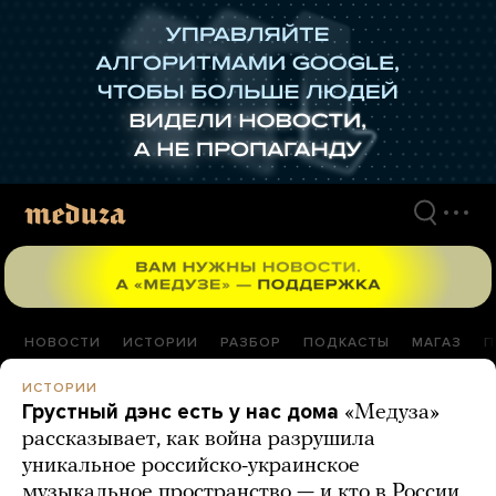
Перейти
к
материалам
НОВОСТИ
ИСТОРИИ
РАЗБОР
ПОДКАСТЫ
МАГАЗ
П
ИСТОРИИ
Грустный дэнс есть у нас дома
«Медуза»
рассказывает, как война разрушила
уникальное российско-украинское
музыкальное пространство — и кто в России