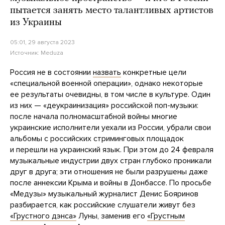
пытается занять место талантливых артистов
из Украины
05:01, 29 августа 2023
Источник:
Meduza
Россия не в состоянии
назвать
конкретные цели
«специальной военной операции», однако некоторые
ее результаты очевидны, в том числе в культуре. Один
из них — «деукраинизация» российской поп-музыки:
после начала полномасштабной войны многие
украинские исполнители уехали из России, убрали свои
альбомы с российских стриминговых площадок
и перешли на украинский язык. При этом до 24 февраля
музыкальные индустрии двух стран глубоко проникали
друг в друга; эти отношения не были разрушены даже
после аннексии Крыма и войны в Донбассе. По просьбе
«Медузы» музыкальный журналист Денис Бояринов
разбирается, как российские слушатели живут без
«Грустного дэнса»
Луны, заменив его
«Грустным