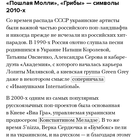
«Пошлая Молли», «Грибы» — символы
2010-х
Со времен распада СССР украинские артисты
были важной частью российского поп-ландшафта
и никогда прежде не исчезали из российских хит-
парадов. В 1990-х Россия охотно слушала песни
родившихся в Украине Наташи Королевой,
Татьяны Овсиенко, Александра Серова и кабаре-
дуэта «Академия», с которого началась карьера
Лолиты Милявской, а киевская группа Green Grey
даже в некотором смысле
соперничала
с «Иванушками International».
В 2000-х одним из самых популярных
русскоязычных поп-проектов была основанная
в Киеве «Виа Гра», управляемая украинским
продюсером
Константином Меладзе
. В то же
время 5'nizza, Верка Сердючка и «Бумбокс» пели
и на украинском, и на русском — и благодаря этому