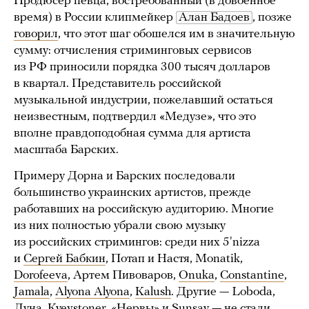
Продюсер певца, востребованный (в довоенное
время) в России клипмейкер
Алан Бадоев
, позже
говорил
, что этот шаг обошелся им в значительную
сумму: отчисления стриминговых сервисов
из РФ приносили порядка 300 тысяч долларов
в квартал. Представитель российской
музыкальной индустрии, пожелавший остаться
неизвестным, подтвердил «Медузе», что это
вполне правдоподобная сумма для артиста
масштаба Барских.
Примеру Дорна и Барских последовали
большинство украинских артистов, прежде
работавших на российскую аудиторию. Многие
из них полностью убрали свою музыку
из российских стримингов: среди них 5'nizza
и
Сергей Бабкин
, Потап и Настя, Monatik,
Dorofeeva
, Артем Пивоваров,
Onuka
,
Constantine
,
Jamala
,
Alyona Alyona
,
Kalush
. Другие — Loboda,
Луна,
Kyevstoner
, «Нервы» и
Sunsay
— не стали