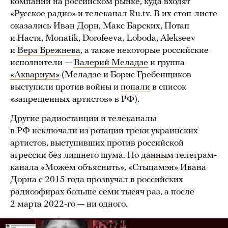
компаний на российском рынке, куда входят
«Русское радио» и телеканал Ru.tv. В их стоп-листе
оказались Иван Дорн, Макс Барских, Потап
и Настя, Monatik, Dorofeeva, Loboda, Alekseev
и
Вера Брежнева
, а также некоторые российские
исполнители —
Валерий Меладзе
и группа
«Аквариум»
(Меладзе и Борис Гребенщиков
выступили против войны и
попали
в список
«запрещенных артистов» в РФ).
Другие радиостанции и телеканалы
в РФ исключали из ротации треки украинских
артистов, выступивших против российской
агрессии без лишнего шума. По
данным
телеграм-
канала «Можем объяснить», «Стыцамэн» Ивана
Дорна с 2015 года прозвучал в российских
радиоэфирах больше семи тысяч раз, а после
2 марта 2022-го — ни одного.