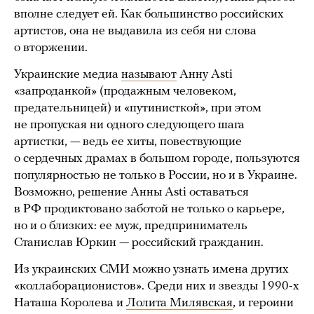
вполне следует ей. Как большинство российских
артистов, она не выдавила из себя ни слова
о вторжении.
Украинские медиа
называют
Анну Asti
«запроданкой» (продажным человеком,
предательницей) и «путинисткой», при этом
не пропуская ни одного следующего шага
артистки, — ведь ее хиты, повествующие
о сердечных драмах в большом городе, пользуются
популярностью не только в России, но и в Украине.
Возможно, решение Анны Asti оставаться
в РФ продиктовано заботой не только о карьере,
но и о близких: ее муж, предприниматель
Станислав Юркин — российский гражданин.
Из украинских СМИ можно узнать имена других
«коллаборационистов». Среди них и звезды 1990-х
Наташа Королева и
Лолита Милявская
, и героини