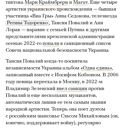
тиктока
Мари Краймбрери
и
Maruv
. Еще четыре
артистки украинского происхождения — бывшая
участница «Виа Гры» Анна Седокова, телезвезда
Регина Тодоренко
, Таисия Повалий и Ани
Лорак — наравне с семьей Путина и другими
представителями кремлевской администрации
осенью 2022-го
попали
в санкционный список
Совета национальной безопасности Украины.
Таисия Повалий когда-то посвятила
независимости Украины альбом
«Одна єдина»
,
записанный вместе с Иосифом Кобзоном. В 2006
году певица переехала в Москву, в 2022-м
Владимир Зеленский
ввел санкции
против
Повалий и еще нескольких музыкантов,
автоматически лишив ее тем самым звания
народной артистки. Теперь она поет дуэтом
с российским шансонье Стасом Михайловым (он,
конечно, поддерживает войну), регулярно