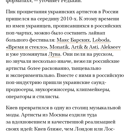
форматах», — уточняет Редькин.
Пик процветания украинских артистов в России
пришелся на середину 2010-х. К этому времени
из имен украинцев, прописавшихся в российских
поп-чартах, можно было составить лайнап
большого фестиваля:
Макс Барских
,
Loboda
,
«Время и стекло»
,
Monatik
,
Artik & Asti
,
Alekseev
и уже упомянутая
Луна
. Они пели на русском,
но звучали несколько иначе, нежели российские
артисты: более раскованно, танцевально
и экспериментально. Вместе с ними в российскую
поп-индустрию пришли украинские саунд-
продюсеры, звукорежиссеры, клипмейкеры,
операторы и стилисты.
Киев превратился в одну из столиц музыкальной
моды. Артисты из Москвы ездили туда
за вдохновением и качественной реализацией
своих идей: Киев ближе, чем Лондон или Лос-