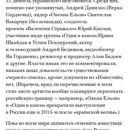
31 деятель украинского шоу-бизнеса. Среди них,
помимо уже упомянутых, Андрей Данилко (Верка
Сердючка), лидер «Океана Ельзи» Святослав
Вакарчук (без команды), создатель
проекта «Валентин Стрыкало» Юрий Каплан,
участники инди-группы «Один в каноэ» Ирина
Швайдак и Устим Похмурский, актер
и телеведущий Андрей Бедняков, видеоблогер
Ян Гордиенко, режиссер и продюсер Алан Бадоев
и другие. Власти никак это не комментировали,
никаких иных доказательств существования
«черного списка», кроме документа из «Известий»,
нет. (Впрочем, вряд ли перечисленные в этом
стоп-листе артисты вообще планируют пересекать
российскую границу — например, «Океан Ельзи»
и «Один в каноэ» прекратили выступления
в России еще в 2014-м после «крымской весны».)
Пока во всем мире пытаются отменить известных