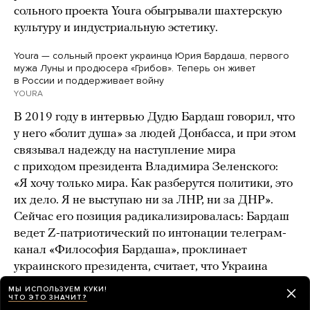
сольного проекта Youra обыгрывали шахтерскую
культуру и индустриальную эстетику.
Youra — сольный проект украинца Юрия Бардаша, первого
мужа Луны и продюсера «Грибов». Теперь он живет
в России и поддерживает войну
YOURA
В 2019 году в интервью Дудю Бардаш говорил, что
у него «болит душа» за людей Донбасса, и при этом
связывал надежду на наступление мира
с приходом президента Владимира Зеленского:
«Я хочу только мира. Как разберутся политики, это
их дело. Я не выступаю ни за ЛНР, ни за ДНР».
Сейчас его позиция радикализировалась: Бардаш
ведет Z-патриотический по интонации телеграм-
канал «Философия Бардаша», проклинает
украинского президента, считает, что Украина
должна войти в состав РФ, — а бывшую жену
МЫ ИСПОЛЬЗУЕМ КУКИ!
ЧТО ЭТО ЗНАЧИТ?
и мать своего сына Луну
называет
«украинской