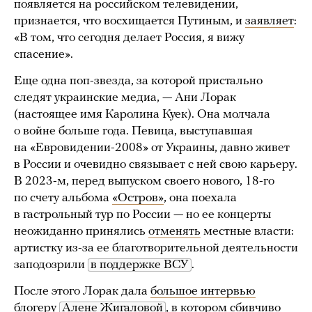
появляется на российском телевидении,
признается, что восхищается Путиным, и
заявляет
:
«В том, что сегодня делает Россия, я вижу
спасение».
Еще одна поп-звезда, за которой пристально
следят украинские медиа, — Ани Лорак
(настоящее имя Каролина Куек). Она молчала
о войне больше года. Певица, выступавшая
на «Евровидении-2008» от Украины, давно живет
в России и очевидно связывает с ней свою карьеру.
В 2023-м, перед выпуском своего нового, 18-го
по счету альбома
«Остров»
, она поехала
в гастрольный тур по России — но ее концерты
неожиданно принялись
отменять
местные власти:
артистку из-за ее благотворительной деятельности
заподозрили
в поддержке ВСУ
.
После этого Лорак дала
большое интервью
блогеру
Алене Жигаловой
, в котором сбивчиво