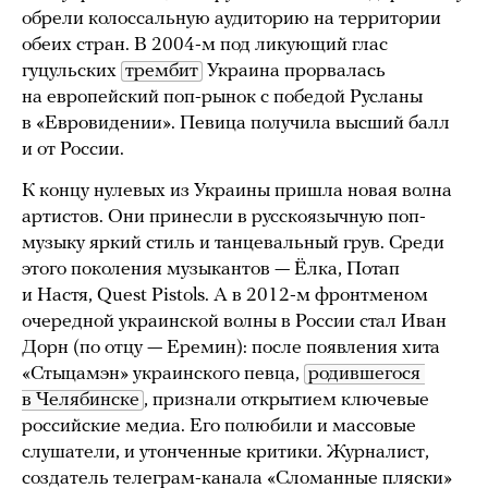
обрели колоссальную аудиторию на территории
обеих стран. В 2004-м под ликующий глас
гуцульских
трембит
Украина прорвалась
на европейский поп-рынок с победой Русланы
в «Евровидении». Певица получила высший балл
и от России.
К концу нулевых из Украины пришла новая волна
артистов. Они принесли в русскоязычную поп-
музыку яркий стиль и танцевальный грув. Среди
этого поколения музыкантов — Ёлка, Потап
и Настя, Quest Pistols. А в 2012-м фронтменом
очередной украинской волны в России стал Иван
Дорн (по отцу — Еремин): после появления хита
«Стыцамэн» украинского певца,
родившегося 
в Челябинске
, признали открытием ключевые
российские медиа. Его полюбили и массовые
слушатели, и утонченные критики. Журналист,
создатель телеграм-канала
«Сломанные пляски»