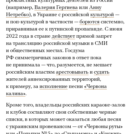
провластных культурных деятелей из России
(например,
Валерия Гергиева
или
Анну
Нетребко
), в Украине с российской
культурой
—
и поп-культурой в частности —
борются
системно,
приравнивая ее к путинской пропаганде. С июня
2022 года в стране
действует
прямой запрет
на трансляцию российской музыки в СМИ
и общественных местах. Госдума
РФ симметричных законов в ответ пока
не принимала — что, разумеется, не мешает
российским властям
арестовывать
и
судить
жителей аннексированных территорий,
к примеру, за
исполнение
песни
«Червона
калина»
.
Кроме того, владельцы российских караоке-залов
и клубов составляют свои собственные черные
списки, в которых может оказаться любая песня
с украинским провенансом — от «Червоны руты»
или «Попытки № 5» до «Стыцамэна» и
«Кружит»
.