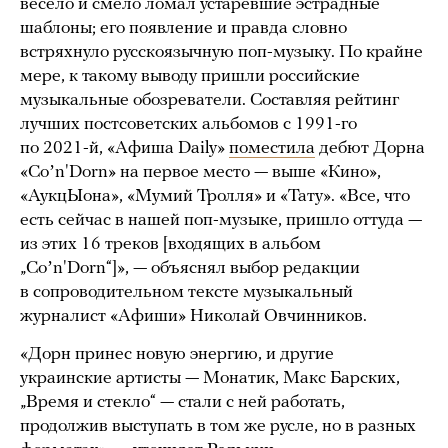
весело и смело ломал устаревшие эстрадные
шаблоны; его появление и правда словно
встряхнуло русскоязычную поп-музыку. По крайне
мере, к такому выводу пришли российские
музыкальные обозреватели. Составляя рейтинг
лучших постсоветских альбомов c 1991-го
по 2021-й, «Афиша Daily»
поместила
дебют Дорна
«Coʼn'Dorn» на первое место — выше «Кино»,
«АукцЫона», «Мумий Тролля» и «Тату». «Все, что
есть сейчас в нашей поп-музыке, пришло оттуда —
из этих 16 треков [входящих в альбом
„Coʼn'Dorn“]», — объяснял выбор редакции
в сопроводительном тексте музыкальный
журналист «Афиши» Николай Овчинников.
«Дорн принес новую энергию, и другие
украинские артисты — Монатик, Макс Барских,
„Время и стекло“ — стали с ней работать,
продолжив выступать в том же русле, но в разных