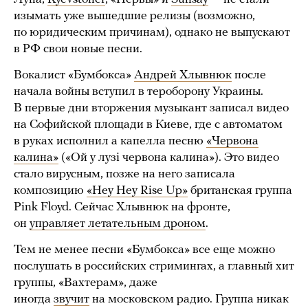
изымать уже вышедшие релизы (возможно,
по юридическим причинам), однако не выпускают
в РФ свои новые песни.
Вокалист «Бумбокса»
Андрей Хлывнюк
после
начала войны вступил в тероборону Украины.
В первые дни вторжения музыкант записал видео
на Софийской площади в Киеве, где с автоматом
в руках исполнил а капелла песню
«Червона
калина»
(«Ой у лузі червона калина»). Это видео
стало вирусным, позже на него записала
композицию
«Hey Hey Rise Up»
британская группа
Pink Floyd. Сейчас Хлывнюк на фронте,
он
управляет летательным дроном
.
Тем не менее песни «Бумбокса» все еще можно
послушать в российских стримингах, а главный хит
группы, «Вахтерам», даже
иногда
звучит
на московском радио. Группа никак