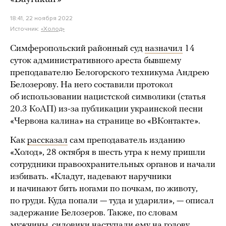
18:41, 22 ноября 2022
Источник:
«Холод»
Симферопольский районный суд
назначил
14
суток административного ареста бывшему
преподавателю Белогорского техникума Андрею
Белозерову. На него составили протокол
об использовании нацистской символики (статья
20.3 КоАП) из-за публикации украинской песни
«Червона калина» на странице во «ВКонтакте».
Как
рассказал
сам преподаватель изданию
«Холод», 28 октября в шесть утра к нему пришли
сотрудники правоохранительных органов и начали
избивать. «Кладут, надевают наручники
и начинают бить ногами по почкам, по животу,
по груди. Куда попали — туда и ударили», — описал
задержание Белозеров. Также, по словам
мужчины, силовики наступали ему на голову