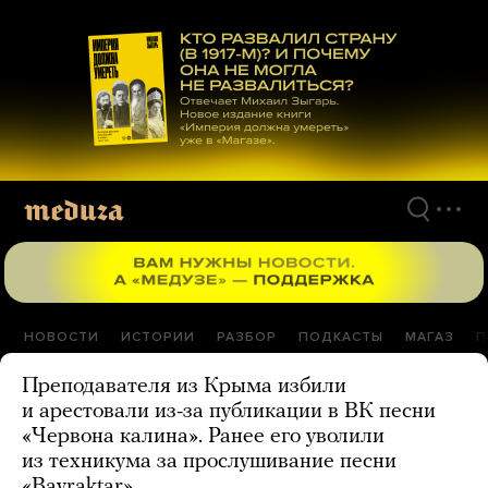
Перейти
к
материалам
НОВОСТИ
ИСТОРИИ
РАЗБОР
ПОДКАСТЫ
МАГАЗ
П
Преподавателя из Крыма избили
и арестовали из-за публикации в ВК песни
«Червона калина». Ранее его уволили
из техникума за прослушивание песни
«Bayraktar»