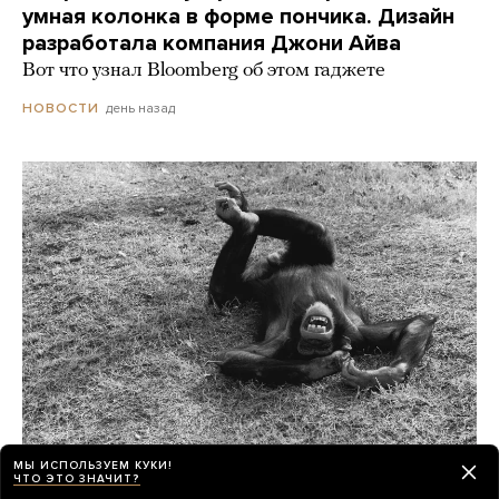
умная колонка в форме пончика. Дизайн
разработала компания Джони Айва
Вот что узнал Bloomberg об этом гаджете
день назад
НОВОСТИ
МЫ ИСПОЛЬЗУЕМ КУКИ!
ЧТО ЭТО ЗНАЧИТ?
Шимпанзе и гориллы умеют смеяться как