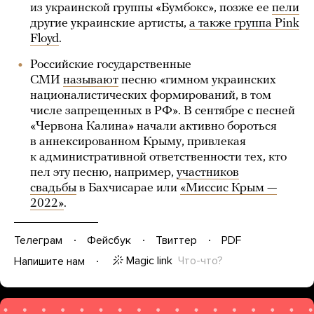
из украинской группы «Бумбокс», позже ее
пели
другие украинские артисты,
а также группа Pink
Floyd
.
Российские государственные
СМИ
называют
песню «гимном украинских
националистических формирований, в том
числе запрещенных в РФ». В сентябре с песней
«Червона Калина» начали активно бороться
в аннексированном Крыму, привлекая
к административной ответственности тех, кто
пел эту песню, например,
участников
свадьбы
в Бахчисарае или
«Миссис Крым —
2022»
.
Телеграм
Фейсбук
Твиттер
PDF
Magic link
Что-что?
Напишите нам