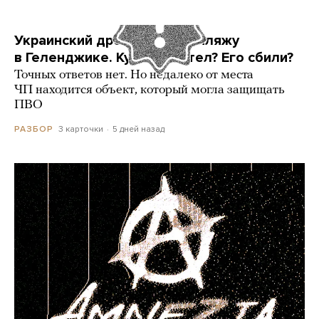
Украинский дрон попал по пляжу
в Геленджике. Куда он летел? Его сбили?
Точных ответов нет. Но недалеко от места
ЧП находится объект, который могла защищать
ПВО
3 карточки
5 дней назад
РАЗБОР