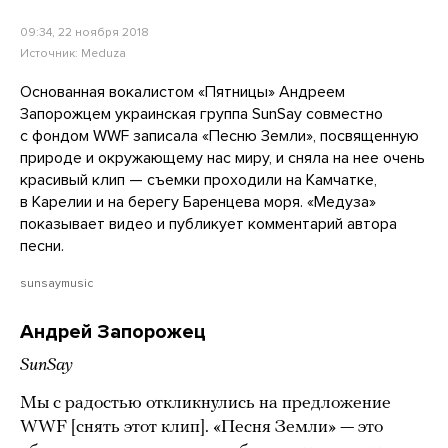
09:34, 22 ноября 2018
Источник:
Meduza
Основанная вокалистом «Пятницы» Андреем
Запорожцем украинская группа SunSay совместно
с фондом WWF записала «Песню Земли», посвященную
природе и окружающему нас миру, и сняла на нее очень
красивый клип — съемки проходили на Камчатке,
в Карелии и на берегу Баренцева моря. «Медуза»
показывает видео и публикует комментарий автора
песни.
sunsaymusic
Андрей Запорожец
SunSay
Мы с радостью откликнулись на предложение
WWF [снять этот клип]. «Песня Земли» — это