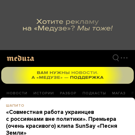
Перейти
к
материалам
НОВОСТИ
ИСТОРИИ
РАЗБОР
ПОДКАСТЫ
МАГАЗ
П
ШАПИТО
«Совместная работа украинцев
с россиянами вне политики». Премьера
(очень красивого) клипа SunSay «Песня
Земли»