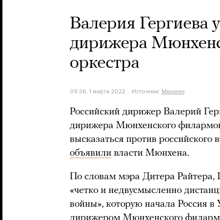
Валерия Гергиева у
дирижера Мюнхенс
оркестра
09:36, 1 марта 2022
Источник:
Мюнхен
Российский дирижер Валерий Герг
дирижера Мюнхенского филармони
высказаться против российского в
объявили
власти Мюнхена.
По словам мэра Дитера Райтера, 
«четко и недвусмысленно дистанц
войны», которую начала Россия в
дирижером Мюнхенского филармон