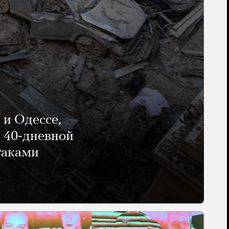
 и Одессе,
и 40-дневной
таками