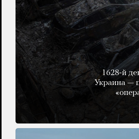
1628-й де
Украина — п
«опер