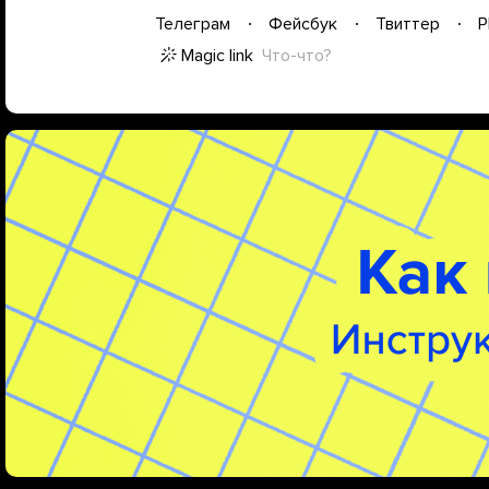
Телеграм
Фейсбук
Твиттер
P
Magic link
Что-что?