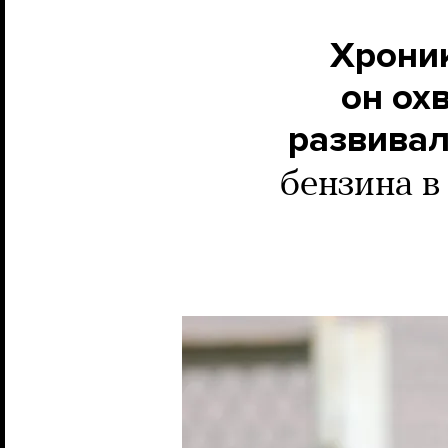
Хроник
он ох
развивал
бензина в