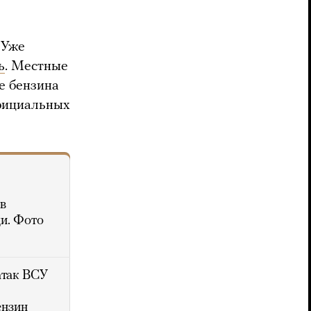
 Уже
ь
. Местные
е бензина
официальных
в
и. Фото
атак ВСУ
ензин