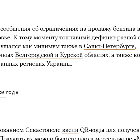
ь
сообщения
об ограничениях на продажу бензина 
вье. К тому моменту топливный дефицит разной 
щущался как минимум также в
Санкт-Петербурге
,
ичных
Белгородской и Курской
областях, а также во
ванных
регионах
Украины.
026 ГОДА
рованном Севастополе
ввели
QR-коды для получен
 Получить их можно было только в мессенджере «