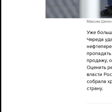
Максим Шипенко
Уже больш
Череда уд
нефтепере
пропадать 
продажу, 
Оценить р
власти Ро
собрала хр
страну.