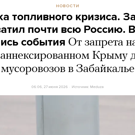
НОВОСТИ
а топливного кризиса. З
ватил почти всю Россию. В
ись события
От запрета н
 аннексированном Крыму д
мусоровозов в Забайкалье
06:06, 27 июня 2026
Источник:
Meduza