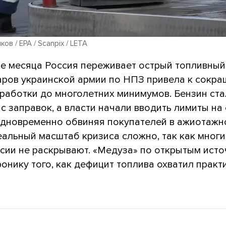
в / EPA / Scanpix / LETA
е месяца Россия переживает острый топливный 
аров украинской армии по НПЗ привела к сокр
работки до многолетних минимумов. Бензин ста
с заправок, а власти начали вводить лимиты на 
одновременно обвиняя покупателей в ажиотажн
еальный масштаб кризиса сложно, так как мног
ссии не раскрывают. «Медуза» по открытым ист
онику того, как дефицит топлива охватил практ