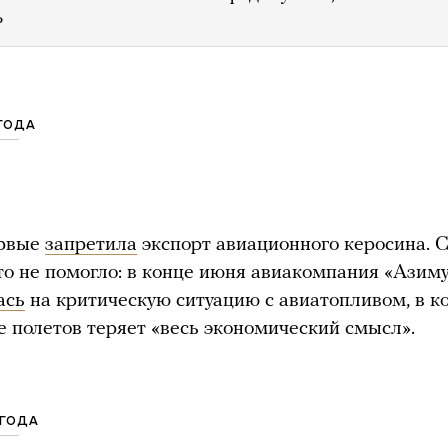
ь
 ГОДА
ервые
запретила
экспорт авиационного керосина. 
это не помогло: в конце июня авиакомпания «Азим
ась
на критическую ситуацию с авиатопливом, в к
 полетов теряет «весь экономический смысл».
 ГОДА