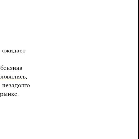
е ожидает
 бензина
ловались
,
У незадолго
 рынке.