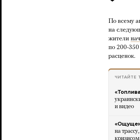
По всему 
на следующ
жители
на
по 200-350
расценок.
ЧИТАЙТЕ 
«Топлива
украинск
и видео
«Ощущен
на трассу
кризисом.