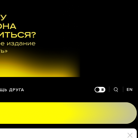
EN
ЩЬ ДРУГА