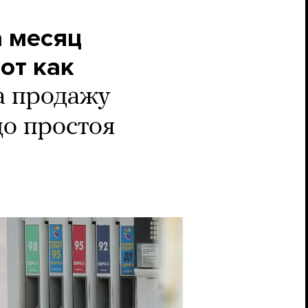
а месяц
от как
а продажу
о простоя