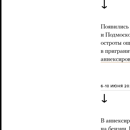
↓
Появилис
и Подмоско
остроты о
в пригран
аннексиро
6-10 ИЮНЯ 2
↓
В аннекси
на бензин.