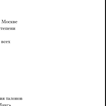
в Москве
степени
 всех
ия талонов
Макс»,