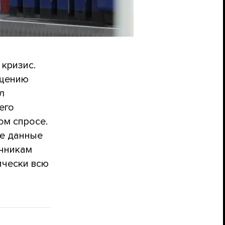
кризис.
ащению
л
его
ом спросе.
ие данные
очникам
ически всю