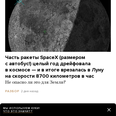
Часть ракеты SpaceX (размером
с автобус!) целый год дрейфовала
в космосе — и в итоге врезалась в Луну
на скорости 8700 километров в час
Не опасно ли это для Земли?
2 дня назад
РАЗБОР
МЫ ИСПОЛЬЗУЕМ КУКИ!
Как будет выглядеть бюллетень
ЧТО ЭТО ЗНАЧИТ?