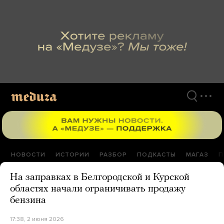
Перейти
к
материалам
НОВОСТИ
ИСТОРИИ
РАЗБОР
ПОДКАСТЫ
МАГАЗ
П
На заправках в Белгородской и Курской
областях начали ограничивать продажу
бензина
17:38, 2 июня 2026