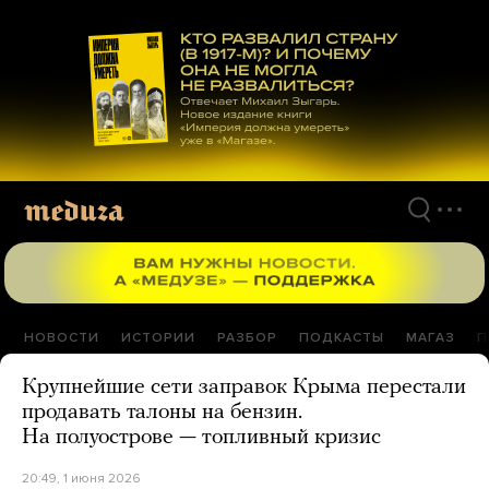
Перейти
к
материалам
НОВОСТИ
ИСТОРИИ
РАЗБОР
ПОДКАСТЫ
МАГАЗ
П
Крупнейшие сети заправок Крыма перестали
продавать талоны на бензин.
На полуострове — топливный кризис
20:49, 1 июня 2026