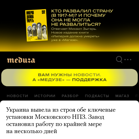
Перейти
к
материалам
НОВОСТИ
ИСТОРИИ
РАЗБОР
ПОДКАСТЫ
МАГАЗ
П
Украина вывела из строя обе ключевые
установки Московского НПЗ. Завод
остановил работу по крайней мере
на несколько дней