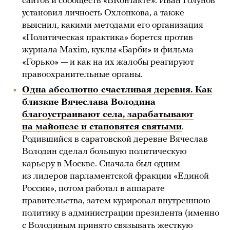
сайтов и сообществ «ВКонтакте». Иван Голунов
установил личность Охлопкова, а также
выяснил, какими методами его организация
«Политическая практика» борется против
журнала Maxim, куклы «Барби» и фильма
«Горько» — и как на их жалобы реагируют
правоохранительные органы.
Одна абсолютно счастливая деревня. Как
близкие Вячеслава Володина
благоустраивают села, зарабатывают
на майонезе и становятся святыми
.
Родившийся в cаратовской деревне Вячеслав
Володин сделал большую политическую
карьеру в Москве. Сначала был одним
из лидеров парламентской фракции «Единой
России», потом работал в аппарате
правительства, затем курировал внутреннюю
политику в администрации президента (именно
с Володиным принято связывать жесткую