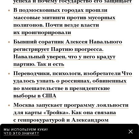
успеха и почему государство его защищает
В подмосковных городах прошли
массовые митинги против мусорных
полигонов. Почти везде власти
их проигнорировали
Бывший соратник Алексея Навального
регистрирует Партию прогресса.
Навальный уверен, что у него крадут
партию. Так и есть
Переводчики, психологи, изобретатели Что
удалось узнать о россиянах, обвиненных
во вмешательстве в президентские
выборы в США
Москва запускает программу лояльности
для карты «Тройка». Как она связана
с генпрокуратурой и Александром
Волошиным?
МЫ ИСПОЛЬЗУЕМ КУКИ!
ЧТО ЭТО ЗНАЧИТ?
В московских автобусах демонтируют