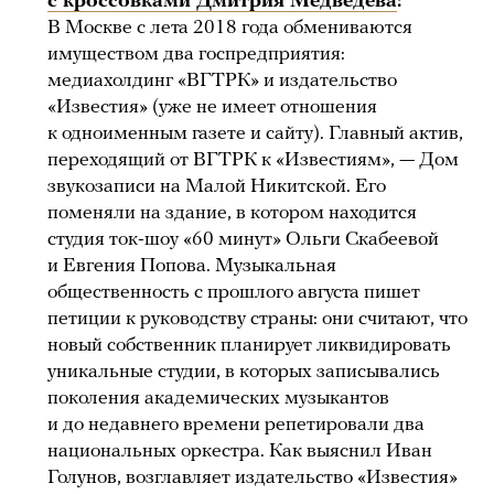
с кроссовками Дмитрия Медведева
:
В Москве с лета 2018 года обмениваются
имуществом два госпредприятия:
медиахолдинг «ВГТРК» и издательство
«Известия» (уже не имеет отношения
к одноименным газете и сайту). Главный актив,
переходящий от ВГТРК к «Известиям», — Дом
звукозаписи на Малой Никитской. Его
поменяли на здание, в котором находится
студия ток-шоу «60 минут» Ольги Скабеевой
и Евгения Попова. Музыкальная
общественность с прошлого августа пишет
петиции к руководству страны: они считают, что
новый собственник планирует ликвидировать
уникальные студии, в которых записывались
поколения академических музыкантов
и до недавнего времени репетировали два
национальных оркестра. Как выяснил Иван
Голунов, возглавляет издательство «Известия»