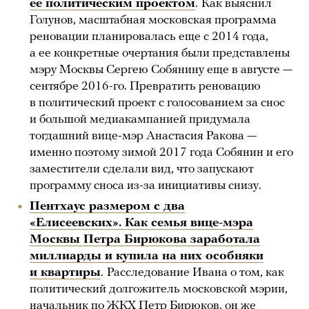
ее политическим проектом
.
Как выяснил
Голунов, масштабная московская программа
реновации планировалась еще с 2014 года,
а ее конкретные очертания были представлены
мэру Москвы Сергею Собянину еще в августе —
сентябре 2016-го. Превратить реновацию
в политический проект с голосованием за снос
и большой медиакампанией придумала
тогдашний вице-мэр Анастасия Ракова —
именно поэтому зимой 2017 года Собянин и его
заместители сделали вид, что запускают
программу сноса из-за инициативы снизу.
Пентхаус размером с два
«Елисеевских». Как семья вице-мэра
Москвы Петра Бирюкова заработала
миллиарды и купила на них особняки
и квартиры
.
Расследование Ивана о том, как
политический долгожитель московской мэрии,
начальник по ЖКХ Петр Бирюков, он же