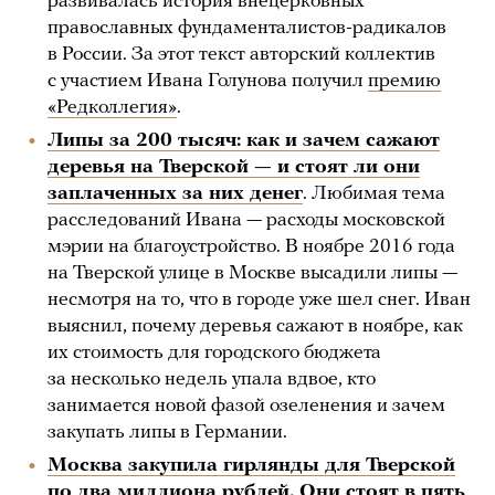
развивалась история внецерковных
православных фундаменталистов-радикалов
в России. За этот текст авторский коллектив
с участием Ивана Голунова получил
премию
«Редколлегия»
.
Липы за 200 тысяч: как и зачем сажают
деревья на Тверской — и стоят ли они
заплаченных за них денег
. Любимая тема
расследований Ивана — расходы московской
мэрии на благоустройство. В ноябре 2016 года
на Тверской улице в Москве высадили липы —
несмотря на то, что в городе уже шел снег. Иван
выяснил, почему деревья сажают в ноябре, как
их стоимость для городского бюджета
за несколько недель упала вдвое, кто
занимается новой фазой озеленения и зачем
закупать липы в Германии.
Москва закупила гирлянды для Тверской
по два миллиона рублей. Они стоят в пять