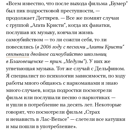
«Всем известно, что после выхода фильма „Бумер“
был пик подростковой преступности, —
продолжает Дегтярев. — Все же помнят случаи
с группой „Агата Кристи“, когда их фанатки,
послушав их музыку, кончали жизнь
самоубийством — то ли сожгли себя, то ли
повесились (
в 2006 году с песнями „Агаты Кристи“
связывали
двойное самоубийство школьниц
в Благовещенске — прим. „Медузы“
). У них же
угнетающая музыка. Тот же случай с Дельфином.
Я специалист по психологии зависимости, по ходу
работы много общаюсь с наркоманами и знаю
много случаев, когда подростки посмотрели
фильм или послушали песню о наркотиках —
и ушли в потребление на десять лет. Некоторые
говорят, что посмотрели фильм „Страх
и ненависть в Лас-Вегасе“ — слетели все катушки
и мы пошли в употребление».