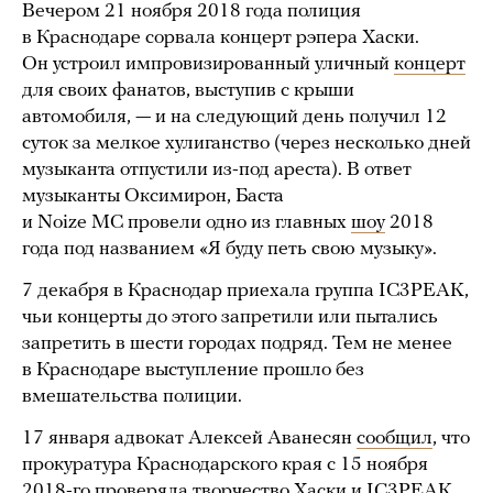
Вечером 21 ноября 2018 года полиция
в Краснодаре сорвала концерт рэпера Хаски.
Он устроил импровизированный уличный
концерт
для своих фанатов, выступив с крыши
автомобиля, — и на следующий день получил 12
суток за мелкое хулиганство (через несколько дней
музыканта отпустили из-под ареста). В ответ
музыканты Оксимирон, Баста
и Noize MC провели одно из главных
шоу
2018
года под названием «Я буду петь свою музыку».
7 декабря в Краснодар приехала группа IC3PEAK,
чьи концерты до этого запретили или пытались
запретить в шести городах подряд. Тем не менее
в Краснодаре выступление прошло без
вмешательства полиции.
17 января адвокат Алексей Аванесян
сообщил
, что
прокуратура Краснодарского края с 15 ноября
2018-го проверяла творчество Хаски и IC3PEAK