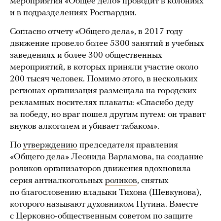
мероприятия «Общее дело» проводит в колониях
и в подразделениях Росгвардии.
Согласно отчету «Общего дела», в 2017 году
движение провело более 5300 занятий в учебных
заведениях и более 300 общественных
мероприятий, в которых приняли участие около
200 тысяч человек. Помимо этого, в нескольких
регионах организация размещала на городских
рекламных носителях плакаты: «Спасибо деду
за победу, но враг пошел другим путем: он травит
внуков алкоголем и убивает табаком».
По
утверждению
председателя правления
«Общего дела» Леонида Варламова, на создание
роликов организаторов движения вдохновила
серия антиалкогольных
роликов
, снятых
по благословению владыки Тихона (Шевкунова),
которого называют духовником Путина. Вместе
с Церковно-общественным советом по защите