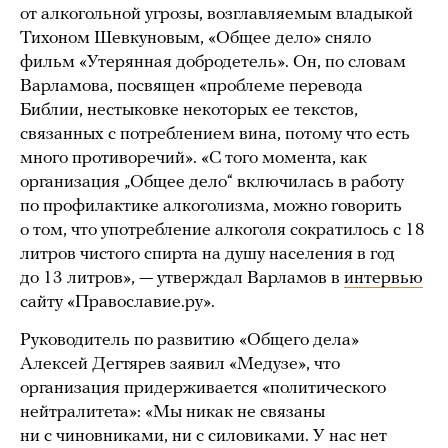
от алкогольной угрозы, возглавляемым владыкой
Тихоном Шевкуновым, «Общее дело» сняло
фильм «Утерянная добродетель». Он, по словам
Варламова, посвящен «проблеме перевода
Библии, нестыковке некоторых ее текстов,
связанных с потреблением вина, потому что есть
много противоречий». «С того момента, как
организация „Общее дело“ включилась в работу
по профилактике алкоголизма, можно говорить
о том, что употребление алкоголя сократилось с 18
литров чистого спирта на душу населения в год
до 13 литров», — утверждал Варламов в
интервью
сайту «Православие.ру».
Руководитель по развитию «Общего дела»
Алексей Дегтярев заявил «Медузе», что
организация придерживается «политического
нейтралитета»: «Мы никак не связаны
ни с чиновниками, ни с силовиками. У нас нет