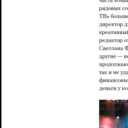
часть кома
рядовых со
ТВ» больше
директор д
креативный
редактор о
Светлана 
другие — н
продолжают
так и не у
финансовых
деньги у к