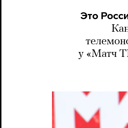
Это Росси
Кан
телемон
у «Матч Т