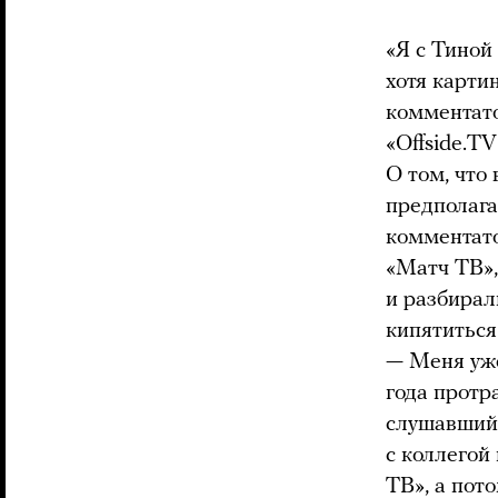
«Я с Тиной
хотя карти
комментато
«Offside.T
О том, что
предполага
комментато
«Матч ТВ»,
и разбирал
кипятиться
— Меня уже
года протр
слушавший 
с коллегой
ТВ», а пот