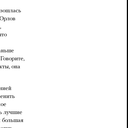
азошлась
 Орлов
,
 что
раньше
 Говорите,
кты, она
анией
менить
ное
сь лучшие
я большая