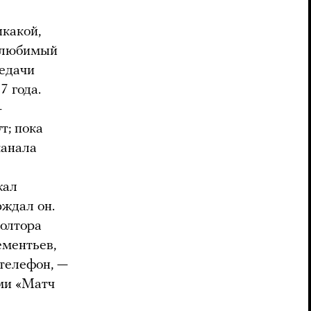
икакой,
, любимый
редачи
7 года.
—
т; пока
канала
жал
рждал он.
полтора
ементьев,
телефон, —
ами «Матч