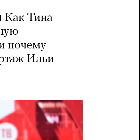
ы
Как Тина
вную
и почему
ортаж Ильи