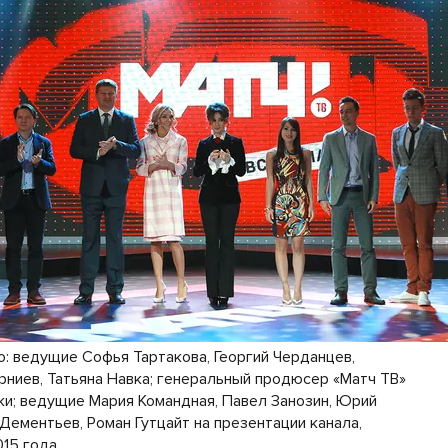
о: ведущие Софья Тартакова, Георгий Черданцев,
рниев, Татьяна Навка; генеральный продюсер «Матч ТВ»
ки; ведущие Мария Командная, Павел Занозин, Юрий
Дементьев, Роман Гутцайт на презентации канала,
015 года