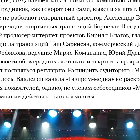
нды, создававшей канал, покинула компанию, а м
трудников, как говорят они сами, вывели за штат.
 не работают генеральный директор Александр В
ирекции спортивных трансляций Борислав Володи
 продюсер интернет-проектов Кирилл Благов, гл
тдела трансляций Таш Саркисян, коммерческий д
Фефилова, ведущие Мария Командная, Юрий Дудь
овости об очередных отставках и закрытых прогр
 появляться регулярно. Расширить аудиторию «М
далось. Владелец канала «Газпром-медиа» не раскр
 показателей, однако, по словам собеседников «
омпании действительно кончаются.