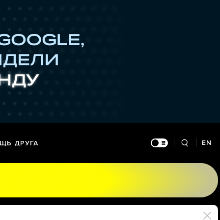
EN
ЩЬ ДРУГА