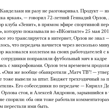
 Канделаки ни разу не разговаривал. Продукт — н
нка яркая», — говорил 72-летний Геннадий Орлов
р клуба «Зенит», в прямом эфире спортивной пе
V», которую показывали во «ВКонтакте» 25 мая 201
 все это транслируется в интернет, Орлов не знал 
лось, что передача начнется через несколько мину
р жаловался коллегам на своих работодателей с 
 сотрудники поправляли футбольный мяч в кадре
ись с микрофонами. Орлов тем временем продол
. «Они же вообще обанкротили „Матч ТВ“! — утве
 тоже вывели за штат. Бюджет трехгодичный за 
атили». Его собеседники по передаче — Кирилл Д
Орлова стоя, и Алексей Андронов, зарывшийся в 
 не спорили: оба они тоже работали комментатор
ом перестали ими быть.