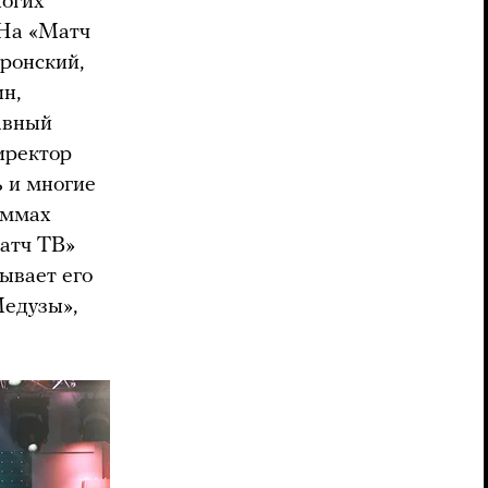
ногих
 На «Матч
ронский,
н,
авный
иректор
 и многие
аммах
атч ТВ»
ывает его
Медузы»,