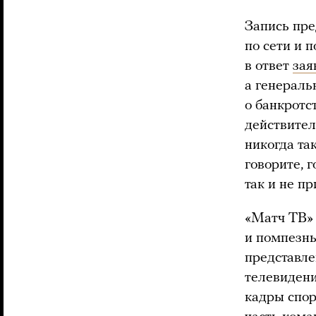
Запись пре
по сети и 
в ответ
зая
а генерал
о банкротс
действител
никогда та
говорите, 
так и не п
«Матч ТВ» 
и помпезн
представле
телевидени
кадры спор