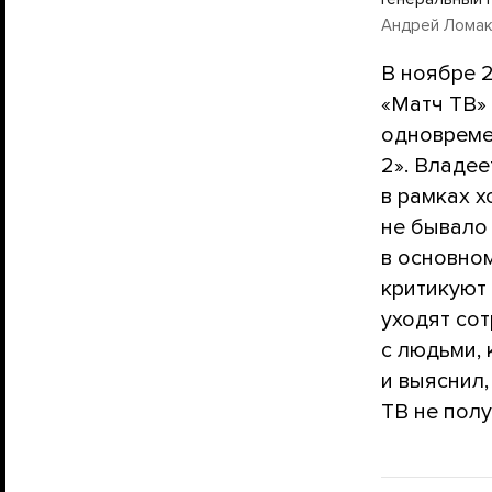
Андрей Ломака
В ноябре 
«Матч ТВ»
одновреме
2». Владе
в рамках х
не бывало 
в основно
критикуют 
уходят со
с людьми, 
и выяснил
ТВ не пол