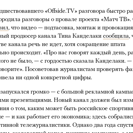
дшествовавшего «Offside.TV» разговора быстро р
породила разговоры о провале проекта «Матч ТВ».
вил
, что видео — подтасовка, монтаж и провокация
ьный продюсер канала Тина Канделаки
сообщила
,
тве канала речь не идет, хотя сокращение штата
ьно происходит. «Про нас говорят каждый день, 
кого не было, — с гордостью сказала Канделаки. —
говорите». Посоветовав журналистам проверять фа
ривела ни одной конкретной цифры.
запускался громко — с большой рекламной камп
ыми презентациями. Новый канал должен был из
ния о том, каким может быть российское спортив
е — и как работает его экономика; здесь собрали
тивной тележурналистики. Однако два года спуст