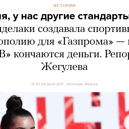
ИСТОРИИ
я, у нас другие стандарт
делаки создавала спорти
ополию для «Газпрома» — 
В» кончаются деньги. Реп
Жегулева
10:07, 28 июля 2017
Источник:
Meduza