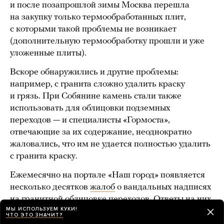
и после позапрошлой зимы Москва перешла
на закупку только термообработанных плит,
с которыми такой проблемы не возникает
(дополнительную термообработку прошли и уже
уложенные плиты).
Вскоре обнаружились и другие проблемы:
например, с гранита сложно удалить краску
и грязь. При Собянине камень стали также
использовать для облицовки подземных
переходов — и специалисты «Гормоста»,
отвечающие за их содержание, неоднократно
жаловались, что им не удается полностью удалить
с гранита краску.
Ежемесячно на портале «Наш город» появляется
несколько десятков
жалоб
о вандальных надписях
на гранитной облицовке переходов. Ответы на них
МЫ ИСПОЛЬЗУЕМ КУКИ!
всегда выглядят одинаково: «Химические средства
ЧТО ЭТО ЗНАЧИТ?
очистки не обеспечивают удаление рисунков