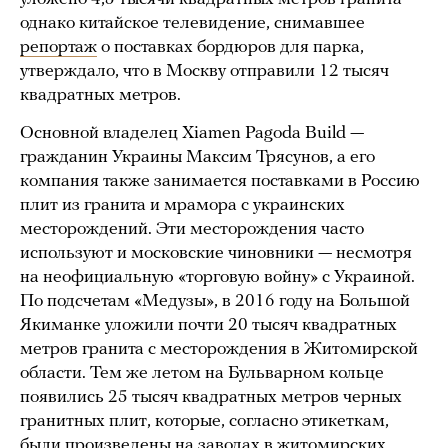
однако китайское телевидение, снимавшее
репортаж
о поставках бордюров для парка,
утверждало, что в Москву отправили 12 тысяч
квадратных метров.
Основной владелец Xiamen Pagoda Build —
гражданин Украины Максим Трясунов, а его
компания также занимается поставками в Россию
плит из гранита и мрамора с украинских
месторождений. Эти месторождения часто
используют и московские чиновники — несмотря
на неофициальную «торговую войну» с Украиной.
По подсчетам «Медузы», в 2016 году на Большой
Якиманке уложили почти 20 тысяч квадратных
метров гранита с месторождения в Житомирской
области. Тем же летом на Бульварном кольце
появились 25 тысяч квадратных метров черных
гранитных плит, которые, согласно этикеткам,
были произведены на заводах в житомирских