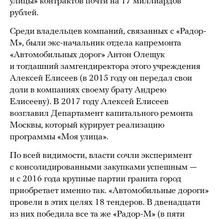
улицы» контрактов почти на 17 миллиардов
рублей.
Среди владельцев компаний, связанных с «Радор-
М», были экс-начальник отдела капремонта
«Автомобильных дорог» Антон Олещук
и тогдашний замгендиректора этого учреждения
Алексей Елисеев (в 2015 году он передал свои
доли в компаниях своему брату Андрею
Елисееву). В 2017 году Алексей Елисеев
возглавил Департамент капитального ремонта
Москвы, который курирует реализацию
программы «Моя улица».
По всей видимости, власти сочли эксперимент
с консолидированными закупками успешным —
и с 2016 года крупные партии гранита город
приобретает именно так. «Автомобильные дороги»
провели в этих целях 18 тендеров. В двенадцати
из них победила все та же «Радор-М» (в пяти