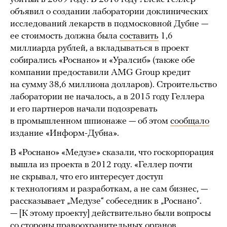
объявил о создании лаборатории доклинических
исследований лекарств в подмосковной Дубне —
ее стоимость должна была
составить
1,6
миллиарда рублей, а вкладываться в проект
собирались «Роснано» и «Уралсиб» (также обе
компании предоставили AMG Group кредит
на сумму 38,6 миллиона долларов). Строительство
лаборатории не началось, а в 2015 году Геллера
и его партнеров начали подозревать
в промышленном шпионаже — об этом
сообщало
издание «Информ-Дубна».
В «Роснано» «Медузе» сказали, что госкорпорация
вышла из проекта в 2012 году. «Геллер почти
не скрывал, что его интересует доступ
к технологиям и разработкам, а не сам бизнес, —
рассказывает „Медузе“ собеседник в „Роснано“.
— [К этому проекту] действительно были вопросы
со стороны правоохранительных органов.