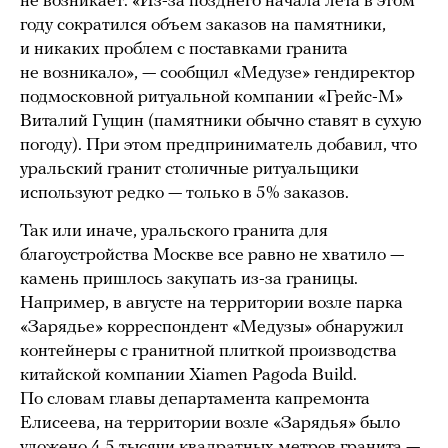
не возникает. «Из-за позднего начала лета в этом
году сократился объем заказов на памятники,
и никаких проблем с поставками гранита
не возникало», — сообщил «Медузе» гендиректор
подмосковной ритуальной компании «Грейс-М»
Виталий Гущин (памятники обычно ставят в сухую
погоду). При этом предприниматель добавил, что
уральский гранит столичные ритуальщики
используют редко — только в 5% заказов.
Так или иначе, уральского гранита для
благоустройства Москве все равно не хватило —
камень пришлось закупать из-за границы.
Например, в августе на территории возле парка
«Зарядье» корреспондент «Медузы» обнаружил
контейнеры с гранитной плиткой производства
китайской компании Xiamen Pagoda Build.
По словам главы департамента капремонта
Елисеева, на территории возле «Зарядья» было
уложено 4,5 тысячи квадратных метров гранита —