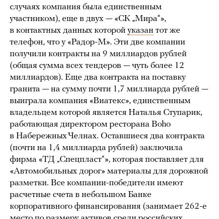
случаях компания была единственным
участником), еще в двух — «СК „Мира“»,
в контактных данных которой
указан
тот же
телефон, что у «Радор-М». Эти две компании
получили контракты на 9 миллиардов рублей
(общая сумма всех тендеров — чуть более 12
миллиардов). Еще два контракта на поставку
гранита — на сумму почти 1,7 миллиарда рублей —
выиграла компания «Виатекс», единственным
владельцем которой является Наталья Ступарик,
работающая директором ресторана Boho
в Набережных Челнах. Оставшиеся два контракта
(почти на 1,4 миллиарда рублей) заключила
фирма «ТД „Спецпласт“», которая поставляет для
«Автомобильных дорог» материалы для дорожной
разметки. Все компании-победители имеют
расчетные счета в небольшом Банке
корпоративного финансирования (занимает 262-е
место по размеру активов среди российских