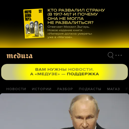
Перейти
к
материалам
НОВОСТИ
ИСТОРИИ
РАЗБОР
ПОДКАСТЫ
МАГАЗ
П