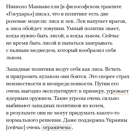
Никколо Макиавелли [в философском трактате
«Государь»] писал, что в политике есть две
ролевые модели: лиса и лев. Лев напугает врагов,
а лиса обойдет ловушки. Умный политик знает,
когда нужно быть лисой, а когда львом. Сейчас
не время быть лисой и пытаться заигрывать
с пьяным медведем, который вообразил себя
львом.
Западные политики ведут себя как лиса. Встать
и пригрозить кулаком они боятся. Это скорее страх
неизвестности и неопределенности. Путин его
очень выгодно эксплуатирует: к примеру,
угрожает
ядерным оружием. Такие угрозы очень сильно
выбивают западных политиков из колеи,
в результате они не могут придумать какого-то
нормального решения. Даже поддержка Украины
[сейчас] очень
ограничена
.