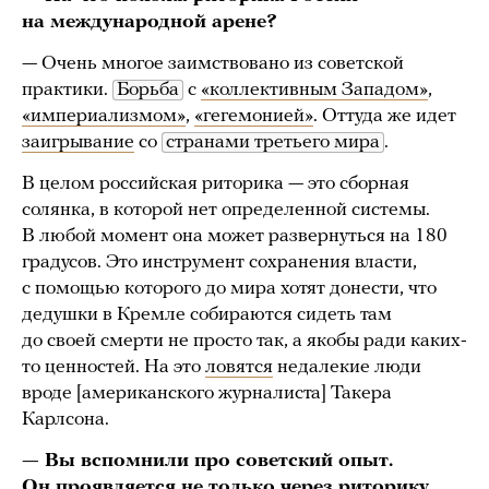
на международной арене?
— Очень многое заимствовано из советской
практики.
Борьба
с
«коллективным Западом»
,
«империализмом»
,
«гегемонией»
. Оттуда же идет
заигрывание
со
странами третьего мира
.
В целом российская риторика — это сборная
солянка, в которой нет определенной системы.
В любой момент она может развернуться на 180
градусов. Это инструмент сохранения власти,
с помощью которого до мира хотят донести, что
дедушки в Кремле собираются сидеть там
до своей смерти не просто так, а якобы ради каких-
то ценностей. На это
ловятся
недалекие люди
вроде [американского журналиста] Такера
Карлсона.
— Вы вспомнили про советский опыт.
Он проявляется не только через риторику,