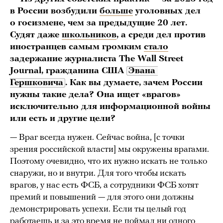
в России возбудили
больше
уголовных дел
о госизмене, чем за предыдущие 20 лет.
Судят
даже
школьников
, а среди дел против
иностранцев самым громким
стало
задержание журналиста The Wall Street
Journal, гражданина США
Эвана 
Гершковича
. Как вы думаете, зачем России
нужны такие
дела
? Она ищет «врагов»
исключительно для информационной войны
или есть и другие цели?
— Враг всегда нужен. Сейчас война, [с точки
зрения российской власти] мы окружены врагами.
Поэтому очевидно, что их нужно искать не только
снаружи, но и внутри. Для того чтобы искать
врагов, у нас есть ФСБ, а сотрудники ФСБ хотят
премий и повышений — для этого они должны
демонстрировать успехи. Если ты целый год
работаешь и за это время не поймал ни одного