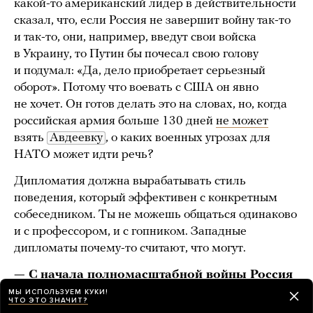
какой-то американский лидер в действительности
сказал, что, если Россия не завершит войну так-то
и так-то, они, например, введут свои войска
в Украину, то Путин бы почесал свою голову
и подумал: «Да, дело приобретает серьезный
оборот». Потому что воевать с США он явно
не хочет. Он готов делать это на словах, но, когда
российская армия больше 130 дней
не может
взять
Авдеевку
, о каких военных угрозах для
НАТО может идти речь?
Дипломатия должна вырабатывать стиль
поведения, который эффективен с конкретным
собеседником. Ты не можешь общаться одинаково
и с профессором, и с гопником. Западные
дипломаты почему-то считают, что могут.
— С начала полномасштабной войны Россия
будто порвала все дипломатические связи
МЫ ИСПОЛЬЗУЕМ КУКИ!
ЧТО ЭТО ЗНАЧИТ?
с западными странами. Со стороны России