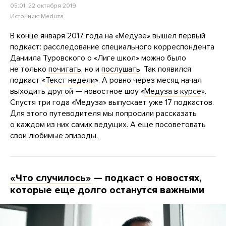
05:01, 22 октября 2019
Источник:
Meduza
В конце января 2017 года на «Медузе» вышел первый
подкаст: расследование специального корреспондента
Даниила Туровского о «Лиге школ» можно было
не только
почитать
, но и
послушать
. Так появился
подкаст «
Текст недели
». А ровно через месяц начал
выходить другой — новостное шоу «
Медуза в курсе
».
Спустя три года «Медуза» выпускает уже 17 подкастов.
Для этого путеводителя мы попросили рассказать
о каждом из них самих ведущих. А еще посоветовать
свои любимые эпизоды.
«Что случилось»
— подкаст о новостях,
которые еще долго останутся важными