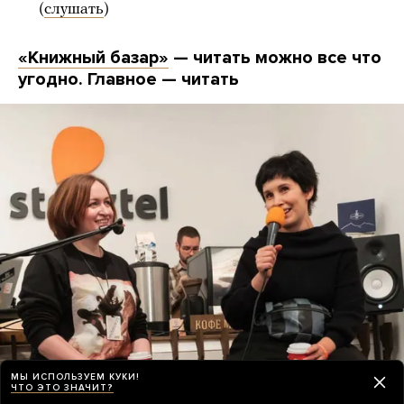
(
слушать
)
«Книжный базар»
— читать можно все что
угодно. Главное — читать
МЫ ИСПОЛЬЗУЕМ КУКИ!
Анастасия Завозова и Галина Юзефович
ЧТО ЭТО ЗНАЧИТ?
Архив Анастасии Завозовой