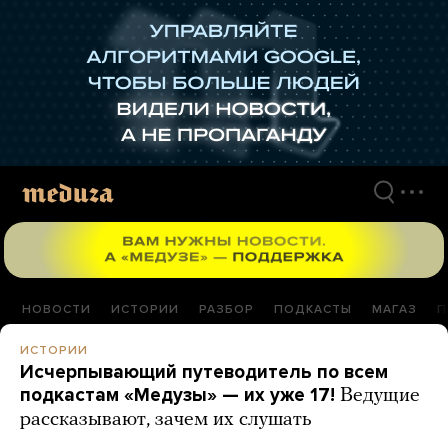
Перейти
к
материалам
НОВОСТИ
ИСТОРИИ
РАЗБОР
ПОДКАСТЫ
МАГАЗ
П
ИСТОРИИ
Исчерпывающий путеводитель по всем
подкастам «Медузы» — их уже 17!
Ведущие
рассказывают, зачем их слушать