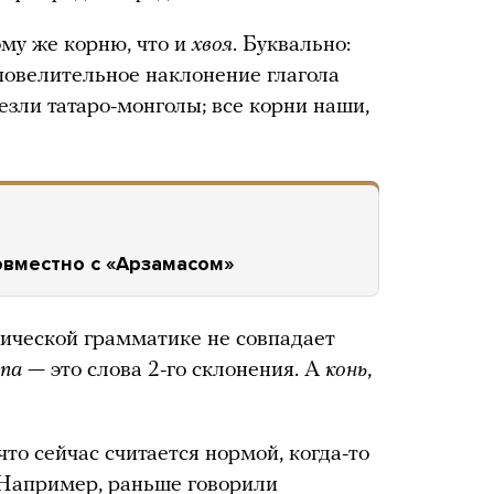
ому же корню, что и
хвоя
. Буквально:
е повелительное наклонение глагола
везли татаро-монголы; все корни наши,
овместно с «Арзамасом»
ической грамматике не совпадает
апа
— это слова 2-го склонения. А
конь
,
 что сейчас считается нормой, когда-то
 Например, раньше говорили