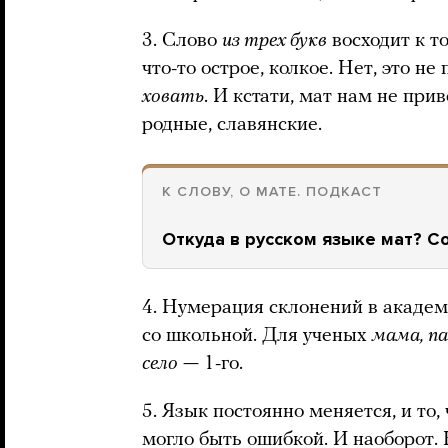
3. Слово
из трех букв
восходит к т
что-то острое, колкое. Нет, это н
ховать
. И кстати, мат нам не при
родные, славянские.
К СЛОВУ, О МАТЕ. ПОДКАСТ
Откуда в русском языке мат? С
4. Нумерация склонений в академ
со школьной. Для ученых
мама, п
село
— 1-го.
5. Язык постоянно меняется, и то,
могло быть ошибкой. И наоборот.