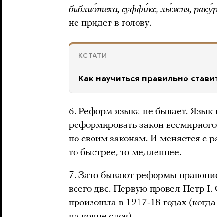
библио́тека, суффи́кс, лы́жня, раку́рс
не придет в голову.
КСТАТИ
Как научиться правильно стави
6. Реформ языка не бывает. Язык
реформировать закон всемирного 
по своим законам. И меняется с р
то быстрее, то медленнее.
7. Зато бывают реформы правопис
всего две. Первую провел Петр I.
произошла в 1917-18 годах (когда 
на конце слов).