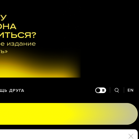
EN
ЩЬ ДРУГА