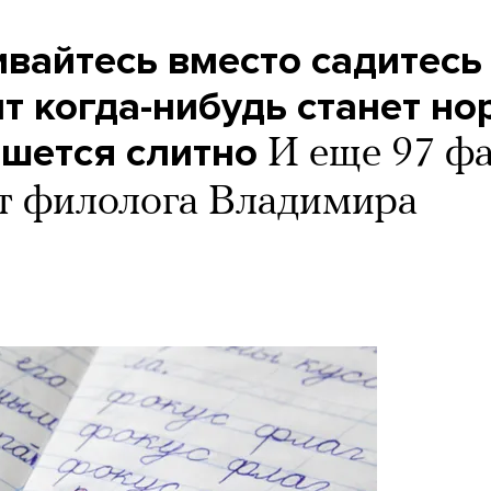
ивайтесь вместо садитесь
ит когда-нибудь станет но
шется слитно
И еще 97 ф
от филолога Владимира