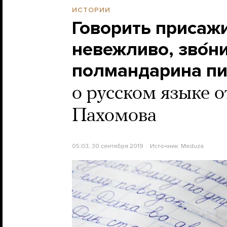
ИСТОРИИ
Говорить присаж
невежливо, зво́н
полмандарина пи
о русском языке 
Пахомова
05:03, 30 сентября 2019
Источник:
Meduza