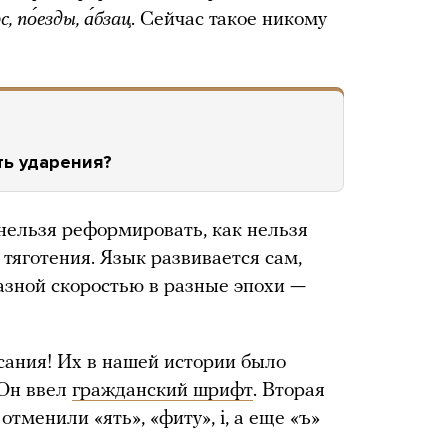
, по́езды, а́бзац
. Сейчас такое никому
ть ударения?
 нельзя реформировать, как нельзя
тяготения. Язык развивается сам,
азной скоростью в разные эпохи —
ания! Их в нашей истории было
 Он ввел
гражданский шрифт
. Вторая
отменили «ять», «фиту», i, а еще «ъ»