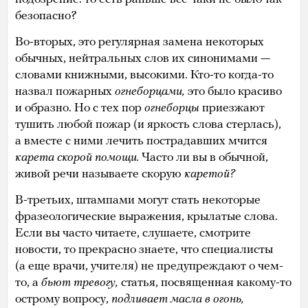
безопасно?
Во-вторых, это регулярная замена некоторых
обычных, нейтральных слов их синонимами —
словами книжными, высокими. Кто-то когда-то
назвал пожарных
огнеборцами,
это было красиво
и образно. Но с тех пор
огнеборцы
приезжают
тушить любой пожар (и яркость слова стерлась),
а вместе с ними лечить пострадавших мчится
карета скорой помощи.
Часто ли вы в обычной,
живой речи называете скорую
каретой?
В-третьих, штампами могут стать некоторые
фразеологические выражения, крылатые слова.
Если вы часто читаете, слушаете, смотрите
новости, то прекрасно знаете, что специалисты
(а еще врачи, учителя) не предупреждают о чем-
то, а
бьют тревогу,
статья, посвященная какому-то
острому вопросу,
подливает масла в огонь,