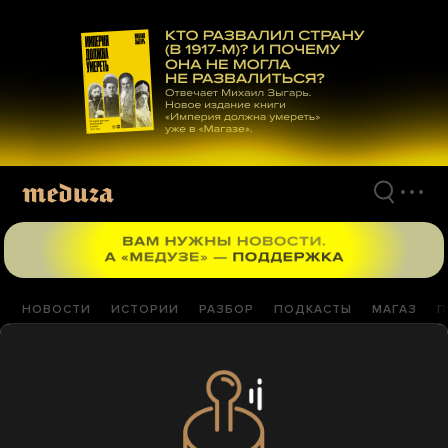
Перейти
к
материалам
НОВОСТИ
ИСТОРИИ
РАЗБОР
ПОДКАСТЫ
МАГАЗ
П