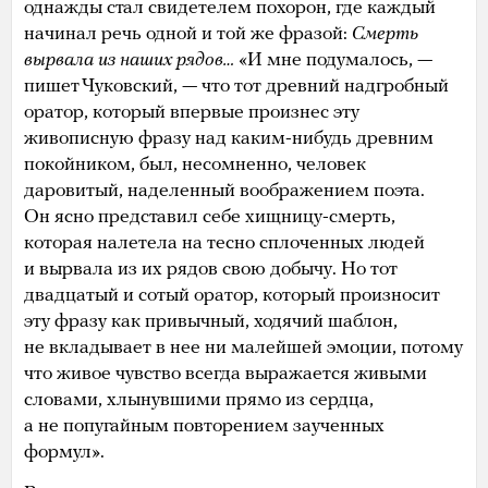
однажды стал свидетелем похорон, где каждый
начинал речь одной и той же фразой:
Смерть
вырвала из наших рядов…
«И мне подумалось, —
пишет Чуковский, — что тот древний надгробный
оратор, который впервые произнес эту
живописную фразу над каким-нибудь древним
покойником, был, несомненно, человек
даровитый, наделенный воображением поэта.
Он ясно представил себе хищницу-смерть,
которая налетела на тесно сплоченных людей
и вырвала из их рядов свою добычу. Но тот
двадцатый и сотый оратор, который произносит
эту фразу как привычный, ходячий шаблон,
не вкладывает в нее ни малейшей эмоции, потому
что живое чувство всегда выражается живыми
словами, хлынувшими прямо из сердца,
а не попугайным повторением заученных
формул».