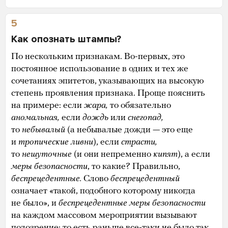
5
Как опознать штампы?
По нескольким признакам. Во-первых, это
постоянное использование в одних и тех же
сочетаниях эпитетов, указывающих на высокую
степень проявления признака. Проще пояснить
на примере: если
жара,
то обязательно
аномальная,
если
дождь
или
снегопад,
то
небывалый
(а небывалые дожди — это еще
и
тропические ливни
), если
страсти,
то
нешуточные
(и они непременно
кипят
), а если
меры безопасности
, то какие? Правильно,
беспрецедентные.
Слово
беспрецедентный
означает «такой, подобного которому никогда
не было», и
беспрецедентные меры безопасности
на каждом массовом мероприятии вызывают
подозрение: то есть раньше все-таки не было так