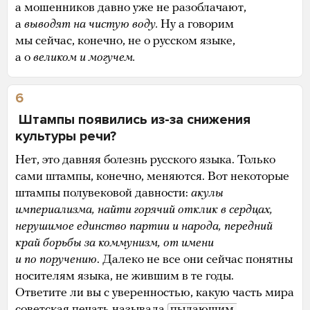
а мошенников давно уже не разоблачают,
а
выводят на чистую воду.
Ну а говорим
мы сейчас, конечно, не о русском языке,
а о
великом и могучем.
6
Штампы появились из-за снижения
культуры речи?
Нет, это давняя болезнь русского языка. Только
сами штампы, конечно, меняются. Вот некоторые
штампы полувековой давности:
акулы
империализма, найти горячий отклик в сердцах,
нерушимое единство партии и народа, передний
край борьбы за коммунизм, от имени
и по поручению
. Далеко не все они сейчас понятны
носителям языка, не жившим в те годы.
Ответите ли вы с уверенностью, какую часть мира
советская печать называла
пылающим 