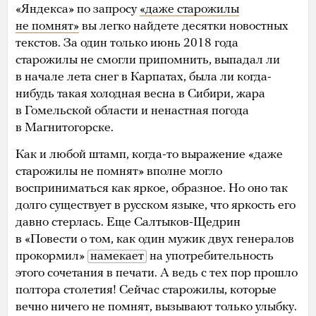
«Яндекса» по запросу
«даже старожилы
не помнят»
вы легко найдете десятки новостных
текстов. За один только июнь 2018 года
старожилы не смогли припомнить, выпадал ли
в начале лета снег в Карпатах, была ли когда-
нибудь такая холодная весна в Сибири, жара
в Гомельской области и ненастная погода
в Магнитогорске.
Как и любой штамп, когда-то выражение «даже
старожилы не помнят»
вполне могло
восприниматься как яркое, образное. Но оно так
долго существует в русском языке, что яркость его
давно стерлась. Еще Салтыков-Щедрин
в «Повести о том, как один мужик двух генералов
прокормил»
намекает
на употребительность
этого сочетания в печати. А ведь с тех пор прошло
полтора столетия! Сейчас старожилы, которые
вечно ничего не помнят, вызывают только улыбку.