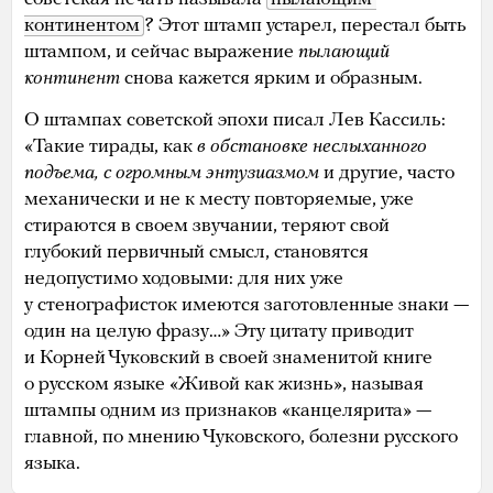
континентом
? Этот штамп устарел, перестал быть
штампом, и сейчас выражение
пылающий
континент
снова кажется ярким и образным.
О штампах советской эпохи писал Лев Кассиль:
«Такие тирады, как
в обстановке неслыханного
подъема, с огромным энтузиазмом
и другие, часто
механически и не к месту повторяемые, уже
стираются в своем звучании, теряют свой
глубокий первичный смысл, становятся
недопустимо ходовыми: для них уже
у стенографисток имеются заготовленные знаки —
один на целую фразу…» Эту цитату приводит
и Корней Чуковский в своей знаменитой книге
о русском языке «Живой как жизнь», называя
штампы одним из признаков «канцелярита» —
главной, по мнению Чуковского, болезни русского
языка.