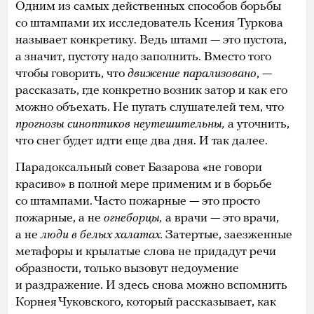
Одним из самых действенных способов борьбы
со штампами их исследователь Ксения Туркова
называет конкретику. Ведь штамп — это пустота,
а значит, пустоту надо заполнить. Вместо того
чтобы говорить, что
движение парализовано
, —
рассказать, где конкретно возник затор и как его
можно объехать. Не пугать слушателей тем, что
прогнозы синоптиков неутешительны,
а уточнить,
что снег будет идти еще два дня. И так далее.
Парадоксальный совет Базарова «не говори
красиво» в полной мере применим и в борьбе
со штампами. Часто пожарные — это просто
пожарные, а не
огнеборцы,
а врачи — это врачи,
а не
люди в белых халатах.
Затертые, заезженные
метафоры и крылатые слова не придадут речи
образности, только вызовут недоумение
и раздражение. И здесь снова можно вспомнить
Корнея Чуковского, который рассказывает, как