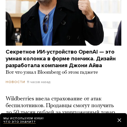
Секретное ИИ-устройство OpenAI — это
умная колонка в форме пончика. Дизайн
разработала компания Джони Айва
Вот что узнал Bloomberg об этом гаджете
11 часов назад
НОВОСТИ
Wildberries ввела страхование от атак
беспилотников. Продавцы смогут получить
до 50 тысяч рублей за уничтоженный товар
МЫ ИСПОЛЬЗУЕМ КУКИ!
15 часов назад
ЧТО ЭТО ЗНАЧИТ?