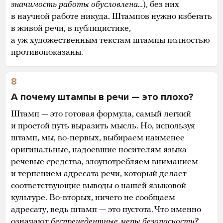
значимость работы обусловлена…
), без них
в научной работе никуда. Штампов нужно избегать
в живой речи, в публицистике,
а уж художественным текстам штампы полностью
противопоказаны.
8
А почему штампы в речи — это плохо?
Штамп — это готовая формула, самый легкий
и простой путь выразить мысль. Но, используя
штамп, мы, во-первых, выбираем наименее
оригинальные, надоевшие носителям языка
речевые средства, злоупотребляем вниманием
и терпением адресата речи, который делает
соответствующие выводы о нашей языковой
культуре. Во-вторых, ничего не сообщаем
адресату, ведь штамп — это пустота. Что именно
означают
беспрецедентные меры безопасности
?