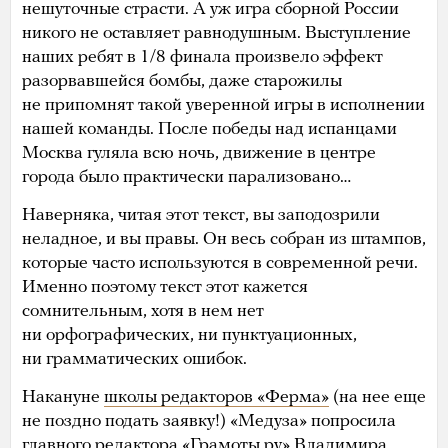
нешуточные страсти. А уж игра сборной России
никого не оставляет равнодушным. Выступление
наших ребят в 1/8 финала произвело эффект
разорвавшейся бомбы, даже старожилы
не припомнят такой уверенной игры в исполнении
нашей команды. После победы над испанцами
Москва гуляла всю ночь, движение в центре
города было практически парализовано…
Наверняка, читая этот текст, вы заподозрили
неладное, и вы правы. Он весь
собран из штампов,
которые часто используются в современной речи.
Именно поэтому текст этот кажется
сомнительным, хотя в нем нет
ни орфографических, ни пунктуационных,
ни грамматических ошибок.
Накануне
школы редакторов «Ферма»
(на нее еще
не поздно подать заявку!) «Медуза» попросила
главного редактора
«Грамоты.ру»
Владимира