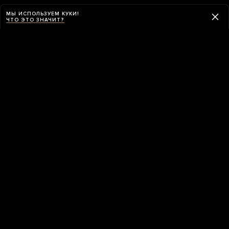
МЫ ИСПОЛЬЗУЕМ КУКИ!
ЧТО ЭТО ЗНАЧИТ?
Навигация
ПРИЛОЖЕНИЕ «МЕДУЗЫ»
Приложение «Медузы» умеет обходить
блокировки и работает в России без VPN.
СКАЧАТЬ ПРИЛОЖЕНИЕ