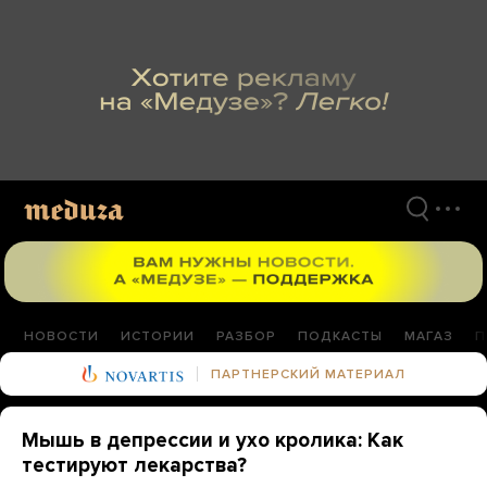
Перейти
к
материалам
НОВОСТИ
ИСТОРИИ
РАЗБОР
ПОДКАСТЫ
МАГАЗ
П
ПАРТНЕРСКИЙ МАТЕРИАЛ
Мышь в депрессии и ухо кролика: Как
тестируют лекарства?