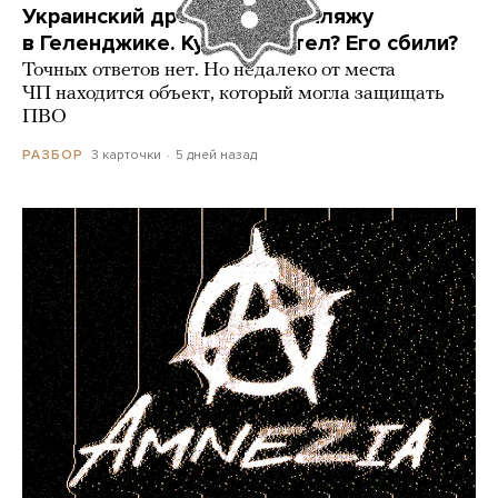
Украинский дрон попал по пляжу
в Геленджике. Куда он летел? Его сбили?
Точных ответов нет. Но недалеко от места
ЧП находится объект, который могла защищать
ПВО
3 карточки
5 дней назад
РАЗБОР