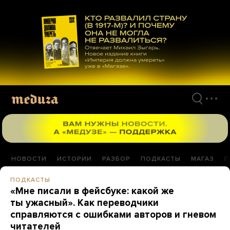
Перейти
к
материалам
НОВОСТИ
ИСТОРИИ
РАЗБОР
ПОДКАСТЫ
МАГАЗ
П
ПОДКАСТЫ
«Мне писали в фейсбуке: какой же
ты ужасный». Как переводчики
справляются с ошибками авторов и гневом
читателей