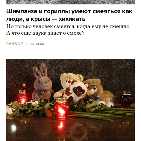
Шимпанзе и гориллы умеют смеяться как
люди, а крысы — хихикать
Но только человек смеется, когда ему не смешно.
А что еще наука знает о смехе?
день назад
РАЗБОР