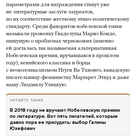
параметрами для награждения станут уже
не литературные заслуги лауреатов,
но их соответствие жесткому этико-политическому
стандарту. Среди фаворитов нобелевской гонки
называли уроженку Гваделупы Мариз Конде,
пишущую о проблемах чернокожих (именно
ей досталась так называемая альтернативная
Нобелевская премия, вручавшаяся в прошлом
году), кенийского классика и борца
с неоколониализмом Нгуги Ва Тхионго, канадскую
писательницу-феминистку Маргарет Этвуд и даже
нашу Людмилу Улицкую.
ЧИТАЙТЕ ТАКЖЕ
В 2018 году не вручают Нобелевскую премию
по литературе. Вот пять писателей, которым
давно пора ее присудить: выбор Галины
Юзефович