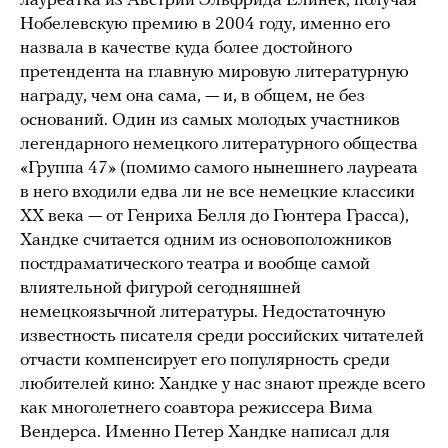
лауреатка из Австрии Эльфрида Елинек, получая
Нобелевскую премию в 2004 году, именно его
назвала в качестве куда более достойного
претендента на главную мировую литературную
награду, чем она сама, — и, в общем, не без
оснований. Один из самых молодых участников
легендарного немецкого литературного общества
«Группа 47» (помимо самого нынешнего лауреата
в него входили едва ли не все немецкие классики
ХХ века — от Генриха Белля до Гюнтера Грасса),
Хандке считается одним из основоположников
постдраматического театра и вообще самой
влиятельной фигурой сегодняшней
немецкоязычной литературы. Недостаточную
известность писателя среди российских читателей
отчасти компенсирует его популярность среди
любителей кино: Хандке у нас знают прежде всего
как многолетнего соавтора режиссера Вима
Вендерса. Именно Петер Хандке написал для