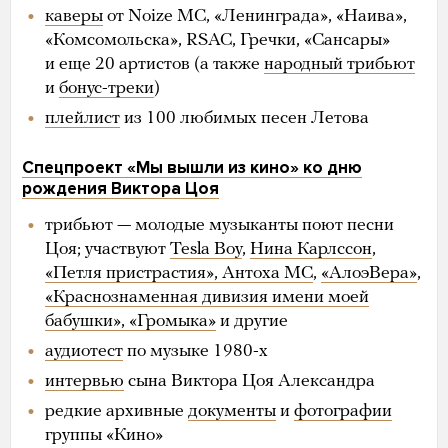
каверы
от Noize MC, «Ленинграда», «Наива»,
«Комсомольска», RSAC, Гречки, «Сансары»
и еще 20 артистов (а также
народный трибьют
и
бонус-треки
)
плейлист
из 100 любимых песен Летова
Спецпроект «Мы вышли из кино» ко дню
рождения Виктора Цоя
трибьют — молодые музыканты поют песни
Цоя; участвуют
Tesla Boy
,
Нина Карлссон
,
«Петля пристрастия», Антоха МС
,
«АлоэВера»
,
«Краснознаменная дивизия имени моей
бабушки», «Громыка»
и другие
аудиотест
по музыке 1980-х
интервью
сына Виктора Цоя Александра
редкие архивные
документы
и
фотографии
группы «Кино»