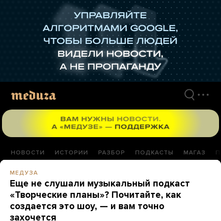
Перейти
к
материалам
НОВОСТИ
ИСТОРИИ
РАЗБОР
ПОДКАСТЫ
МАГАЗ
П
МЕДУЗА
Еще не слушали музыкальный подкаст
«Творческие планы»? Почитайте, как
создается это шоу, — и вам точно
захочется