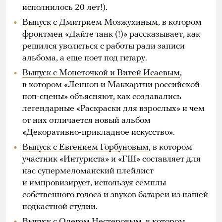
исполнилось 20 лет!).
Выпуск с Дмитрием Мозжухиным
, в котором
фронтмен «Дайте танк (!)» рассказывает, как
решился уволиться с работы ради записи
альбома, а еще поет под гитару.
Выпуск с Монеточкой и Витей Исаевым
,
в котором «Леннон и Маккартни российской
поп-сцены» объясняют, как создавались
легендарные «Раскраски для взрослых» и чем
от них отличается новый альбом
«Декоративно-прикладное искусство».
Выпуск с Евгением Горбуновым
, в котором
участник «Интуриста» и «ГШ» составляет для
нас супермеломанский плейлист
и импровизирует, используя семплы
собственного голоса и звуков батареи из нашей
подкастной студии.
Выпуск с Олегом Нестеровым
, в котором