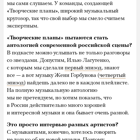
мы сами слушаем. У команды, создающей
«Творческие планы», широкий музыкальный
кругозор, так что свой выбор мы смело считаем
экспертным.
«Творческие планы» пытаются стать
антологией современной российской сцены?
В подкасте можно услышать не только разговоры
со звездами. Допустим, Илью Лагутенко,
с которым мы сделали
первый эпизод
, знают
все — а вот музыку Жени Горбунова (
четвертый
эпизод
) найдешь далеко не в каждом плейлисте.
На полную музыкальную антологию
мы не претендуем, но хотим показать, что
в России действительно много хорошей
и интересной музыки и она бывает очень разной.
Это просто интервью разных артистов?
С музыкантами, конечно, хотелось говорить
не только об их новой музыке. Поэтому