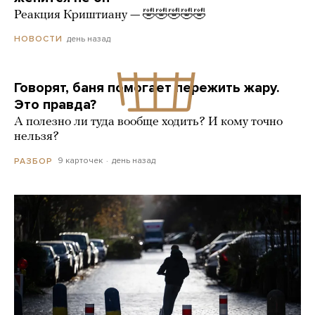
Реакция Криштиану — 🤣🤣🤣🤣🤣
день назад
НОВОСТИ
Говорят, баня помогает пережить жару.
Это правда?
А полезно ли туда вообще ходить? И кому точно
нельзя?
9 карточек
день назад
РАЗБОР