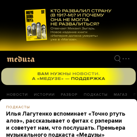
Перейти
к
материалам
НОВОСТИ
ИСТОРИИ
РАЗБОР
ПОДКАСТЫ
МАГАЗ
П
ПОДКАСТЫ
Илья Лагутенко вспоминает «Точно ртуть
алоэ», рассказывает о фитах с рэперами
и советует нам, что послушать. Премьера
музыкального подкаста «Медузы»