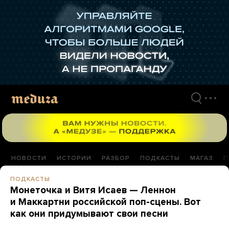
Перейти
к
материалам
НОВОСТИ
ИСТОРИИ
РАЗБОР
ПОДКАСТЫ
МАГАЗ
П
ПОДКАСТЫ
Монеточка и Витя Исаев — Леннон
и Маккартни российской поп-сцены. Вот
как они придумывают свои песни