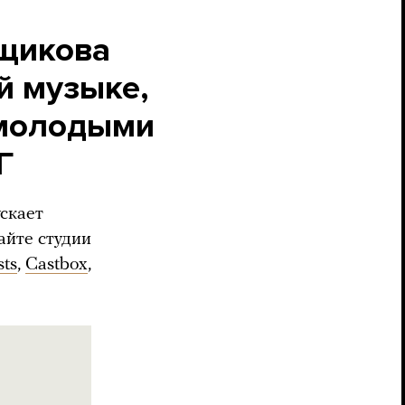
нщикова
й музыке,
с молодыми
Г
ускает
айте студии
sts
,
Castbox
,