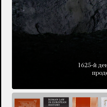
1625-й де
прод