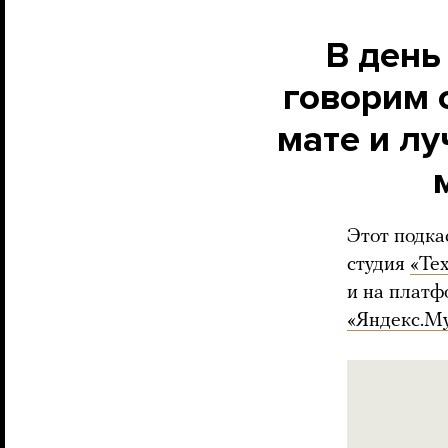
В день
говорим 
мате и лу
Этот подка
студия
«Те
и на платф
«Яндекс.М