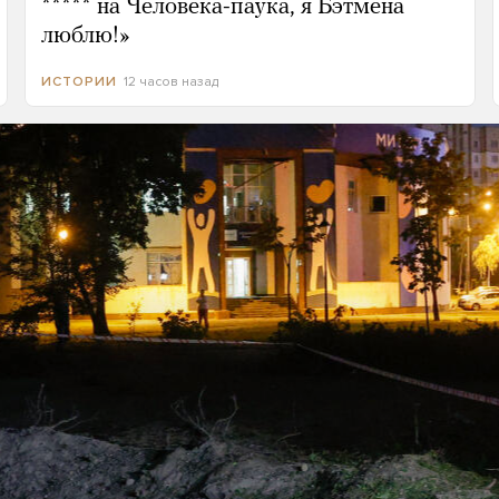
***** на Человека-паука, я Бэтмена
люблю!»
12 часов назад
ИСТОРИИ