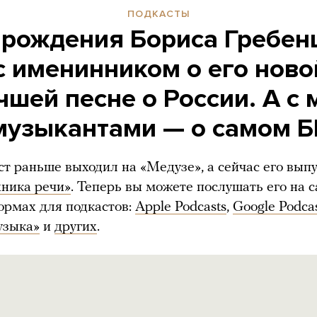
ПОДКАСТЫ
 рождения Бориса Гребе
с именинником о его ново
чшей песне о России. А 
музыкантами — о самом Б
ст раньше выходил на «Медузе», а сейчас его вып
хника речи»
. Теперь вы можете послушать его на с
ормах для подкастов:
Apple Podcasts
,
Google Podca
узыка»
и
других
.