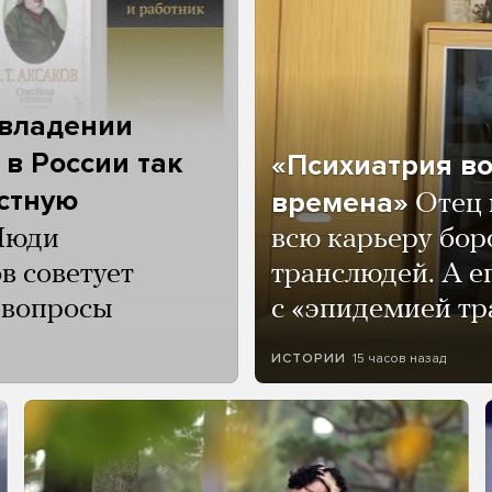
 владении
 в России так
«Психиатрия в
астную
времена»
Отец 
Люди
всю карьеру бор
в советует
транслюдей. А е
и вопросы
с «эпидемией тр
15 часов назад
ИСТОРИИ