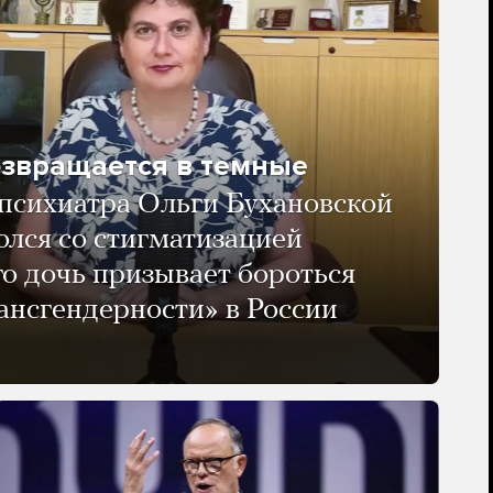
озвращается в темные
психиатра Ольги Бухановской
олся со стигматизацией
го дочь призывает бороться
ансгендерности» в России