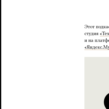
Этот подка
студия
«Те
и на платф
«Яндекс.М