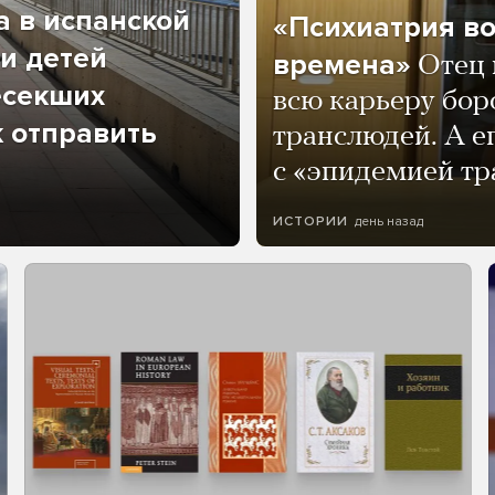
а в испанской
«Психиатрия в
и детей
времена»
Отец 
есекших
всю карьеру бор
к отправить
транслюдей. А е
с «эпидемией тр
день назад
ИСТОРИИ