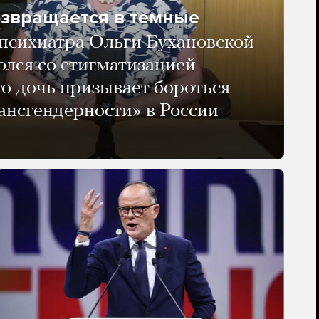
озвращается в темные
психиатра Ольги Бухановской
олся со стигматизацией
го дочь призывает бороться
ансгендерности» в России