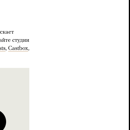
ускает
айте студии
sts
,
Castbox
,