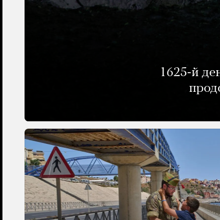
1625-й де
прод