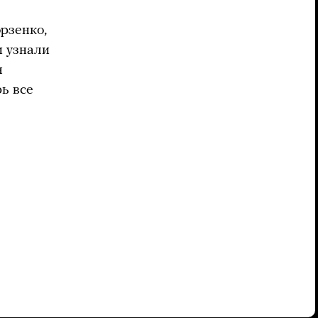
рзенко,
 узнали
я
ь все