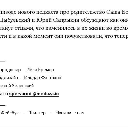
пизоде нового подкаста про родительство Саша Бо
Цыбульский и Юрий Сапрыкин обсуждают как они
 станут отцами, что изменилось в их жизни во врем
ти и в какой момент они почувствовали, что тепер
 продюсер — Лика Кремер
нддизайн — Ильдар Фаттахов
ексей Зеленский
а на
spervarodi@meduza.io
Фейсбук
Твиттер
Напишите нам