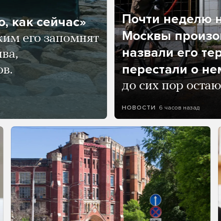
Почти неделю н
, как сейчас»
Москвы произош
ким его запомнят
назвали его те
ва,
перестали о не
ов.
до сих пор остаю
6 часов назад
НОВОСТИ