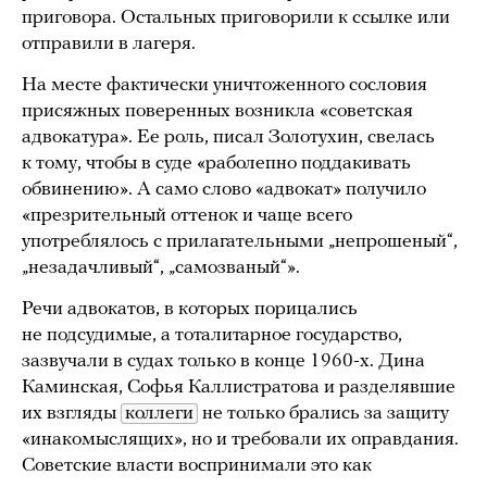
приговора. Остальных приговорили к ссылке или
отправили в лагеря.
На месте фактически уничтоженного сословия
присяжных поверенных возникла «советская
адвокатура». Ее роль, писал Золотухин, свелась
к тому, чтобы в суде «раболепно поддакивать
обвинению». А само слово «адвокат» получило
«презрительный оттенок и чаще всего
употреблялось с прилагательными „непрошеный“,
„незадачливый“, „самозваный“».
Речи адвокатов, в которых порицались
не подсудимые, а тоталитарное государство,
зазвучали в судах только в конце 1960-х. Дина
Каминская, Софья Каллистратова и разделявшие
их взгляды
коллеги
не только брались за защиту
«инакомыслящих», но и требовали их оправдания.
Советские власти воспринимали это как