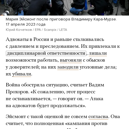
Мария Эйсмонт после приговора Владимиру Кара-Мурзе.
17 апреля 2023 года
Юрий Кочетков / EPA / Scanpix / LETA
Адвокаты в России и раньше сталкивались
с давлением и преследованием. Их привлекали к
дисциплинарной ответственности
,
лишали
возможности работать,
выгоняли
с обысков
у доверителей; на них
заводили
уголовные дела;
их
убивали
.
Война обострила ситуацию, считает Вадим
Прохоров. «К сожалению, этот процесс
не останавливается, — говорит он. — Атака
на адвокатов будет продолжаться».
Эйсмонт с такой оценкой не совсем
согласна
. Она
считает, что полноценная «кампания против