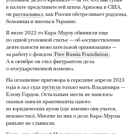
уголовное дело о «фейках» — за то, что, выступая
в палате представителей штата Аризона в США,
он
рассказывал
, как Россия обстреливает роддома,
больницы и школы в Украине.
В июле 2022-го Кара-Мурзу обвинили еще
по одной уголовной статье — об «осуществлении
деятельности нежелательной организации» —
за работу с фондом
Free Russia Foundation
.
А в октябре он стал фигурантом дела
о «государственной измене».
На оглашение приговора в середине апреля 2023
года в зал суда
пустили
только мать Владимира —
Елену Гордон. Остальным места не нашлось:
скамьи заняли практиканты одного
из юридических вузов (где именно они учатся,
неизвестно). Многие из них о деле Кара-Мурзы
раньше не слышали.