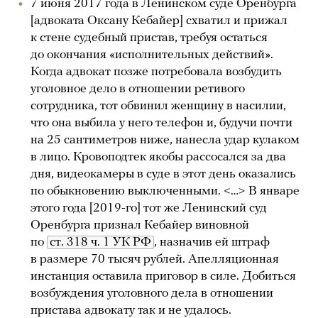
7 июня 2017 года в Ленинском суде Оренбурга
[адвоката Оксану Кебайер] схватил и прижал
к стене судебный пристав, требуя остаться
до окончания «исполнительных действий».
Когда адвокат позже потребовала возбудить
уголовное дело в отношении ретивого
сотрудника, тот обвинил женщину в насилии,
что она выбила у него телефон и, будучи почти
на 25 сантиметров ниже, нанесла удар кулаком
в лицо. Кровоподтек якобы рассосался за два
дня, видеокамеры в суде в этот день оказались
по обыкновению выключенными. <…> В январе
этого года [2019-го] тот же Ленинский суд
Оренбурга признал Кебайер виновной
по
ст. 318 ч. 1 УК РФ
, назначив ей штраф
в размере 70 тысяч рублей. Апелляционная
инстанция оставила приговор в силе. Добиться
возбуждения уголовного дела в отношении
пристава адвокату так и не удалось.