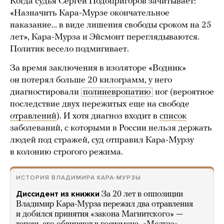
Когда судья Сергей Подопригоров зачитывает:
«Назначить Кара-Мурзе окончательное
наказание… в виде лишения свободы сроком на 25
лет», Кара-Мурза и Эйсмонт переглядываются.
Политик весело подмигивает.
За время заключения в изоляторе «Водник»
он потерял больше 20 килограмм, у него
диагностировали
полиневропатию
ног (вероятное
последствие двух пережитых еще на свободе
отравлений
). И хотя диагноз входит в
список
заболеваний, с которыми в России нельзя держать
людей под стражей, суд отправил Кара-Мурзу
в колонию строгого режима.
ИСТОРИЯ ВЛАДИМИРА КАРА-МУРЗЫ
Диссидент из книжки
За 20 лет в оппозиции
Владимир Кара-Мурза пережил два отравления
и добился принятия «закона Магнитского» —