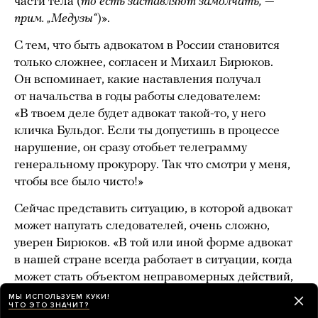
части тела (
то есть заставляют замолчать, —
прим. „Медузы“
)».
С тем, что быть адвокатом в России становится
только сложнее, согласен и Михаил Бирюков.
Он вспоминает, какие наставления получал
от начальства в годы работы следователем:
«В твоем деле будет адвокат такой-то, у него
кличка Бульдог. Если ты допустишь в процессе
нарушение, он сразу отобьет телеграмму
генеральному прокурору. Так что смотри у меня,
чтобы все было чисто!»
Сейчас представить ситуацию, в которой адвокат
может напугать следователей, очень сложно,
уверен Бирюков. «В той или иной форме адвокат
в нашей стране всегда работает в ситуации, когда
может стать объектом неправомерных действий,
неадекватных реакций, — добавляет он. — Это
МЫ ИСПОЛЬЗУЕМ КУКИ!
ЧТО ЭТО ЗНАЧИТ?
та реальность, с которой мы сталкиваемся