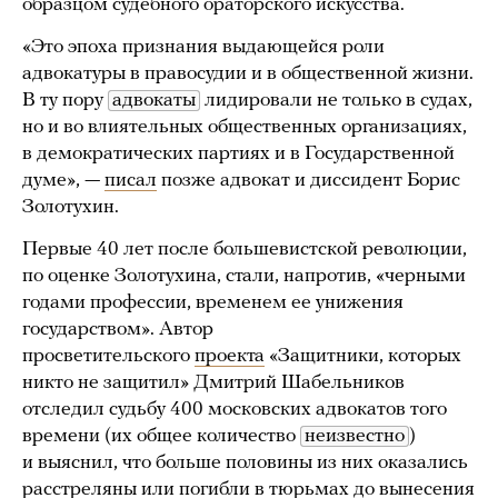
образцом судебного ораторского искусства.
«Это эпоха признания выдающейся роли
адвокатуры в правосудии и в общественной жизни.
В ту пору
адвокаты
лидировали не только в судах,
но и во влиятельных общественных организациях,
в демократических партиях и в Государственной
думе», —
писал
позже адвокат и диссидент Борис
Золотухин.
Первые 40 лет после большевистской революции,
по оценке Золотухина, стали, напротив, «черными
годами профессии, временем ее унижения
государством». Автор
просветительского
проекта
«Защитники, которых
никто не защитил» Дмитрий Шабельников
отследил судьбу 400 московских адвокатов того
времени (их общее количество
неизвестно
)
и выяснил, что больше половины из них оказались
расстреляны или погибли в тюрьмах до вынесения