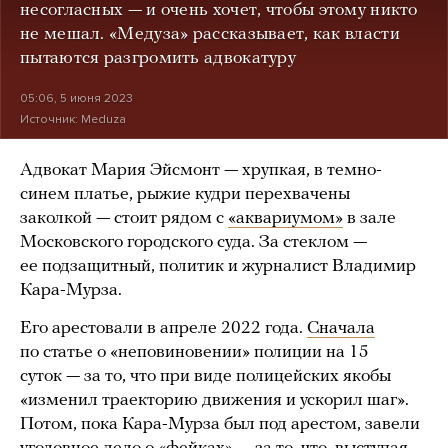
несогласных — и очень хочет, чтобы этому никто
не мешал. «Медуза» рассказывает, как власти
пытаются разгромить адвокатуру
05:06, 5 июня 2023
Источник:
Meduza
Адвокат Мария Эйсмонт — хрупкая, в темно-
синем платье, рыжие кудри перехвачены
заколкой — стоит рядом с
«аквариумом»
в зале
Московского городского суда. За стеклом —
ее подзащитный, политик и журналист Владимир
Кара-Мурза.
Его арестовали в апреле 2022 года.
Сначала
по статье о «неповиновении» полиции на 15
суток — за то, что при виде полицейских якобы
«изменил траекторию движения и ускорил шаг».
Потом, пока Кара-Мурза был под арестом, завели