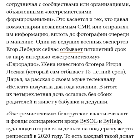
сотрудничал с сообществами или организациями,
объявленными «экстремистскими
формированиями». Это касается и тех, кто давал
комментарии независимым СМИ или отправлял
им информацию, вплоть до фотографии очереди
в магазине. Один из ведущих военных экспертов
Егор Лебедок сейчас
отбывает
пятилетний срок
за пару интервью «экстремистскому»
«Еврорадио». Жена известного блогера Игоря
Лосика (который сам отбывает 15-летний срок),
Дарья, за рассказ о своем муже телеканалу
«Белсат»
получила
два года колонии. В итоге
их четырехлетняя дочь осталась без обоих
родителей и живет у бабушки и дедушки.
«Экстремистскими» белорусские власти считают
и фонды солидарности вроде
BySOL
и
ByHelp
,
куда люди отправляли деньги на поддержку жертв
репрессий в 2020 году. То есть каждый такой донат