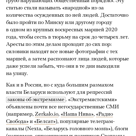
грубо нарушающих общественный порядок». Эту
статью стали называть «народной» из-за
количества осужденных по ней людей. Достаточно
было пройти по Минску или другому городу
в одном из крупных воскресных маршей 2020
года, чтобы сесть в тюрьму на срок до четырех лет.
Аресты по этим делам проходят до сих пор:
силовики находят все новые фотографии с тех
маршей, а затем распознают лица людей, которые
даже успели забыть, что они в те дни выходили
на улицу.
Как и в России, но с куда большим размахом
власти Беларуси используют для репрессий
законы об экстремизме
. «Экстремистскими»
объявлены почти все негосударственные СМИ
(например,
Zerkalo.io
,
«Наша Нива»
,
«Радио
Свобода»
и
«Белсат»
), популярные телеграм-
каналы (Nexta, «Беларусь головного мозга»), блоги