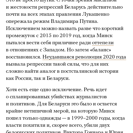
Это не просто шутка. С точки зрения масштаба
и жестокости репрессий Беларусь действительно
почти на всех этапах правления Лукашенко
опережала режим Владимира Путина.
Исключением можно назвать разве что короткий
промежуток с 2015 по 2019 год, когда Минск
пытался вести себя приличнее ради
оттепели
в отношениях с Западом. Но затем «баланс»
восстановился.
Неудавшаяся
революция
2020 года
вызвала репрессии такой силы, что для них
сложно найти аналог в постсталинской истории
как России, так и Беларуси.
Хотя есть еще одно исключение. Речь идет
о спланированных убийствах журналистов
и политиков. Для Беларуси это было и остается
крайне нетипичной мерой, на которую Минск
пошел только однажды — в 1999–2000 годы, когда
власти похитили и, скорее всего, убили двух
белорусских политиков, Виктора Гончара и Юрия