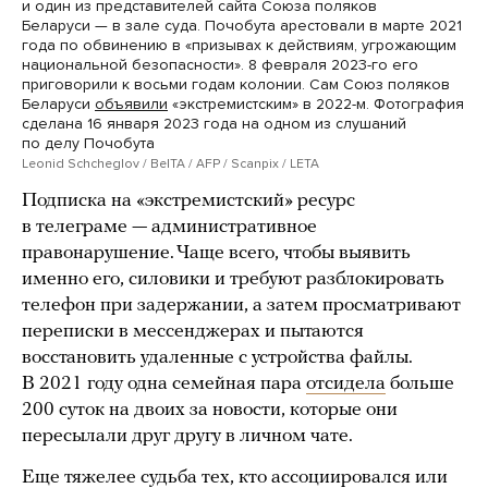
и один из представителей сайта Союза поляков
Беларуси — в зале суда. Почобута арестовали в марте 2021
года по обвинению в «призывах к действиям, угрожающим
национальной безопасности». 8 февраля 2023-го его
приговорили к восьми годам колонии. Сам Союз поляков
Беларуси
объявили
«экстремистским» в 2022-м. Фотография
сделана 16 января 2023 года на одном из слушаний
по делу Почобута
Leonid Schcheglov / BelTA / AFP / Scanpix / LETA
Подписка на «экстремистский» ресурс
в телеграме — административное
правонарушение. Чаще всего, чтобы выявить
именно его, силовики и требуют разблокировать
телефон при задержании, а затем просматривают
переписки в мессенджерах и пытаются
восстановить удаленные с устройства файлы.
В 2021 году одна семейная пара
отсидела
больше
200 суток на двоих за новости, которые они
пересылали друг другу в личном чате.
Еще тяжелее судьба тех, кто ассоциировался или