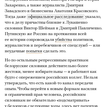
Захаренко, а также журналиста Дмитрия
Завадского и бизнесмена Анатолия Красовского.
Тогда даже
официальное расследование
указало,
что к делу причастны близкие к Лукашенко
силовики Виктор Шейман и Дмитрий Павличенко.
Путинскую же Россию на протяжении всей
ее истории сопровождали
убийства
политиков,
журналистов и перебежчиков от спецслужб — или
неудачные
попытки
сделать это.
Но по остальным репрессивным практикам
белорусские силовики действительно более
жестоки, менее избирательны — и работают как
будто с опережением российских коллег. Нельзя
утверждать, что есть какой-то канал передачи
опыта. Чтобы перейти к новым формам насилия
и ограничений прав человека, российским
силовикам не обязательно «подсматривать»
у белорусов следующие ходы, здесь нет патентов