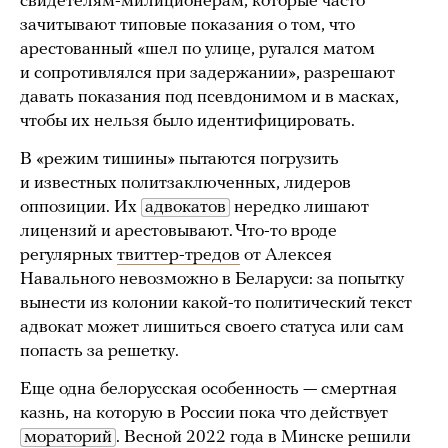
свидетелям-милиционерам, которые часто
зачитывают типовые показания о том, что
арестованный «шел по улице, ругался матом
и сопротивлялся при задержании», разрешают
давать показания под псевдонимом и в масках,
чтобы их нельзя было идентифицировать.
В «режим тишины» пытаются погрузить
и известных политзаключенных, лидеров
оппозиции. Их
адвокатов
нередко лишают
лицензий и арестовывают. Что-то вроде
регулярных
т
виттер-тредов
от Алексея
Навального невозможно в Беларуси: за попытку
вынести из колонии какой-то политический текст
адвокат может лишиться своего статуса или сам
попасть за решетку.
Еще одна белорусская особенность — смертная
казнь, на которую в России пока что действует
мораторий
. Весной 2022 года в Минске решили