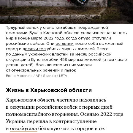
Траурный венок у стены кладбища, поврежденной
осколками. Буча в Киевской области стала известна на весь
мир в конце марта 2022 года, когда оттуда отступили
российские войска. Они
оставили
после себя выжженный
город и
десятки тел
убитых мирных жителей. Всего,
по
данным
украинских властей, за месяц российской
оккупации в Буче погибли 458 мирных жителей (в том числе
девять детей), большинство из них умерли
от огнестрельных ранений и пыток
Emilio Morenatti / AP / Scanpix / LETA
Жизнь в Харьковской области
Харьковская область частично находилась
в оккупации российских войск с первых дней
полномасштабного вторжения. Осенью 2022 года
Украина перешла в контрнаступление
и
освободила
бóльшую часть городов и сел