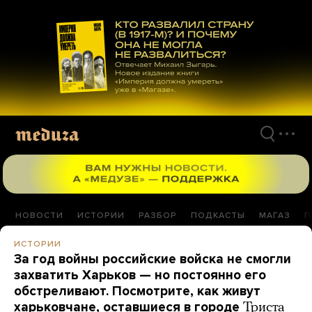
Перейти
к
материалам
НОВОСТИ
ИСТОРИИ
РАЗБОР
ПОДКАСТЫ
МАГАЗ
П
ИСТОРИИ
За год войны российские войска не смогли
захватить Харьков — но постоянно его
обстреливают. Посмотрите, как живут
харьковчане, оставшиеся в городе
Триста