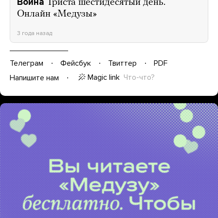
Война
Триста шестидесятый день.
Онлайн «Медузы»
3 года назад
Телеграм
Фейсбук
Твиттер
PDF
Magic link
Что-что?
Напишите нам