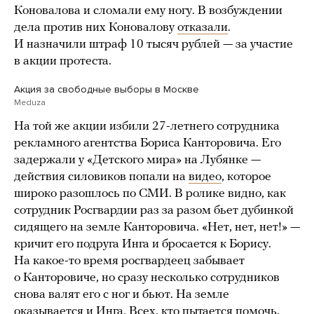
Коновалова и сломали ему ногу. В возбуждении
дела против них Коновалову
отказали
.
И назначили штраф 10 тысяч рублей — за участие
в акции протеста.
Акция за свободные выборы в Москве
Meduza
На той же акции избили 27-летнего сотрудника
рекламного агентства Бориса Канторовича. Его
задержали у «Детского мира» на Лубянке —
действия силовиков попали на
видео
, которое
широко разошлось по СМИ. В ролике видно, как
сотрудник Росгвардии раз за разом бьет дубинкой
сидящего на земле Канторовича. «Нет, нет, нет!» —
кричит его подруга Инга и бросается к Борису.
На какое-то время росгвардеец забывает
о Канторовиче, но сразу несколько сотрудников
снова валят его с ног и бьют. На земле
оказывается и Инга. Всех, кто пытается помочь,