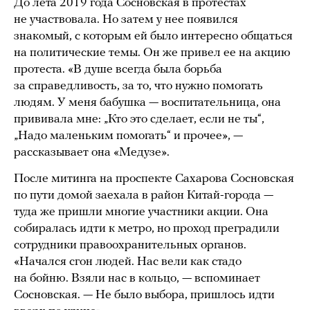
До лета 2019 года Сосновская в протестах
не участвовала. Но затем у нее появился
знакомый, с которым ей было интересно общаться
на политические темы. Он же привел ее на акцию
протеста. «В душе всегда была борьба
за справедливость, за то, что нужно помогать
людям. У меня бабушка — воспитательница, она
прививала мне: „Кто это сделает, если не ты“,
„Надо маленьким помогать“ и прочее», —
рассказывает она «Медузе».
После митинга на проспекте Сахарова Сосновская
по пути домой заехала в район Китай-города —
туда же пришли многие участники акции. Она
собиралась идти к метро, но проход преградили
сотрудники правоохранительных органов.
«Начался сгон людей. Нас вели как стадо
на бойню. Взяли нас в кольцо, — вспоминает
Сосновская. — Не было выбора, пришлось идти