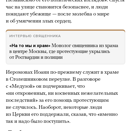
Независимо от его политических взглядов». Спустя
час на улице становится безопаснее, и люди
покидают убежище — после молебна о мире
и об умягчении злых сердец.
ИНТЕРВЬЮ СВЯЩЕННИКА
«На то мы и храм»
Монолог священника из храма
в центре Москвы, где протестующие укрылись
от Росгвардии и полиции
Иеромонах Иоанн по-прежнему служит в храме
в Столешниковом переулке. В разговоре
с «Медузой» он подчеркивает, что
«ни откровенных, ни косвенных нежелательных
последствий» за его помощь протестующим
не случилось. Наоборот, некоторые люди
из Церкви его поддержали, сказав, что «именно
так и надо было поступить».