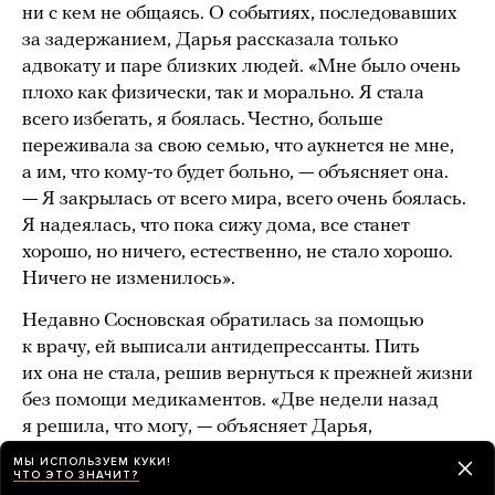
ни с кем не общаясь. О событиях, последовавших
за задержанием, Дарья рассказала только
адвокату и паре близких людей. «Мне было очень
плохо как физически, так и морально. Я стала
всего избегать, я боялась. Честно, больше
переживала за свою семью, что аукнется не мне,
а им, что кому-то будет больно, — объясняет она.
— Я закрылась от всего мира, всего очень боялась.
Я надеялась, что пока сижу дома, все станет
хорошо, но ничего, естественно, не стало хорошо.
Ничего не изменилось».
Недавно Сосновская обратилась за помощью
к врачу, ей выписали антидепрессанты. Пить
их она не стала, решив вернуться к прежней жизни
без помощи медикаментов. «Две недели назад
я решила, что могу, — объясняет Дарья,
по ее щекам текут слезы. — Меня запугали,
МЫ ИСПОЛЬЗУЕМ КУКИ!
ЧТО ЭТО ЗНАЧИТ?
я выпала из жизни на целый год, поддалась