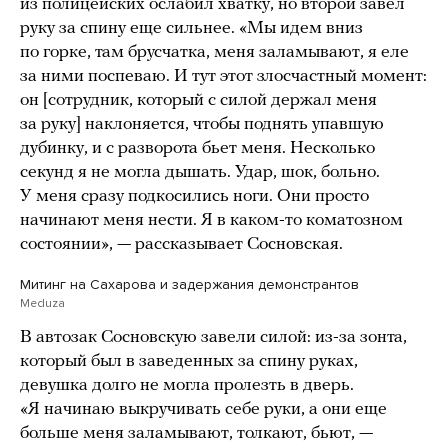
из полицейских ослабил хватку, но второй завел
руку за спину еще сильнее. «Мы идем вниз
по горке, там брусчатка, меня заламывают, я еле
за ними поспеваю. И тут этот злосчастный момент:
он [сотрудник, который с силой держал меня
за руку] наклоняется, чтобы поднять упавшую
дубинку, и с разворота бьет меня. Несколько
секунд я не могла дышать. Удар, шок, больно.
У меня сразу подкосились ноги. Они просто
начинают меня нести. Я в каком-то коматозном
состоянии», — рассказывает Сосновская.
Митинг на Сахарова и задержания демонстрантов
Meduza
В автозак Сосновскую завели силой: из-за зонта,
который был в заведенных за спину руках,
девушка долго не могла пролезть в дверь.
«Я начинаю выкручивать себе руки, а они еще
больше меня заламывают, толкают, бьют, —