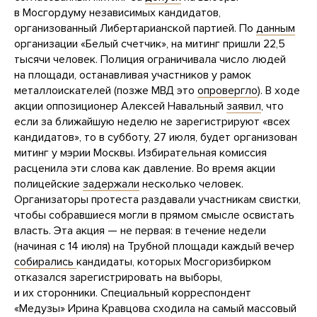
в Мосгордуму независимых кандидатов,
организованный Либертарианской партией. По
данным
организации «Белый счетчик», на митинг пришли 22,5
тысячи человек. Полиция ограничивала число людей
на площади, останавливая участников у рамок
металлоискателей (позже МВД это
опровергло
). В ходе
акции оппозиционер Алексей Навальный
заявил
, что
если за ближайшую неделю не зарегистрируют «всех
кандидатов», то в субботу, 27 июля, будет организован
митинг у мэрии Москвы. Избирательная комиссия
расценила эти слова как давление. Во время акции
полицейские
задержали
несколько человек.
Организаторы протеста раздавали участникам свистки,
чтобы собравшиеся могли в прямом смысле освистать
власть. Эта акция — не первая: в течение недели
(начиная с 14 июля) на Трубной площади каждый вечер
собирались
кандидаты, которых Мосгоризбирком
отказался зарегистрировать на выборы,
и их сторонники. Специальный корреспондент
«Медузы» Ирина Кравцова сходила на самый массовый