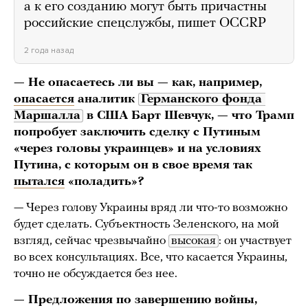
а к его созданию могут быть причастны
российские спецслужбы, пишет OCCRP
2 года назад
— Не опасаетесь ли вы — как, например,
опасается
аналитик
Германского фонда 
Маршалла
в США Барт Шевчук, — что Трамп
попробует заключить сделку с Путиным
«через головы украинцев» и на условиях
Путина, с которым он в свое время так
пытался
«поладить»?
— Через голову Украины вряд ли что-то возможно
будет сделать. Субъектность Зеленского, на мой
взгляд, сейчас чрезвычайно
высокая
: он участвует
во всех консультациях. Все, что касается Украины,
точно не обсуждается без нее.
—
Предложения
по завершению войны,