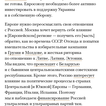
не готова. Евросоюзу необходимо более активно
инвестировать в поддержку Украины
и в собственную оборону.
Европе нужно переосмыслить свои отношения
с Россией. Москва хочет вернуть себе влияние
в [Европейском] регионе — получить его [часть]
обратно, как во времена СССР. Отсюда и попытки
вмешательства в избирательные кампании
в
Грузии
и
Молдове
, и жесткая риторика
по отношению к
Литве
,
Латвии
,
Эстони
и
.
Мы видим, что
происходит
с
Беларусью
и с бывшими центральноазиатскими советскими
республиками. Кроме этого, Россию
интересует
влияние на политические процессы в странах
Центральной [и Южной] Европы — Германии,
Франции, Италии, Испании. Поэтому
мы и наблюдаем
финансирование
Россией
ультралевых и
ультраправых
партий там.