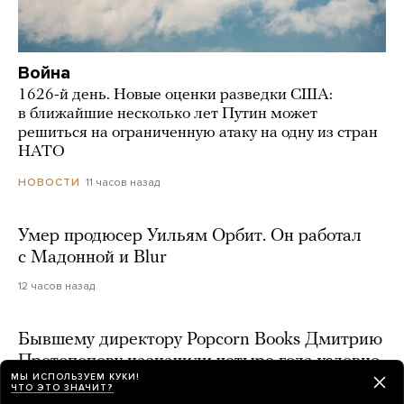
Война
1626-й день. Новые оценки разведки США:
в ближайшие несколько лет Путин может
решиться на ограниченную атаку на одну из стран
НАТО
11 часов назад
НОВОСТИ
Умер продюсер Уильям Орбит. Он работал
с Мадонной и Blur
12 часов назад
Бывшему директору Popcorn Books Дмитрию
Протопопову назначили четыре года условно
МЫ ИСПОЛЬЗУЕМ КУКИ!
по делу о продаже квир-литературы
ЧТО ЭТО ЗНАЧИТ?