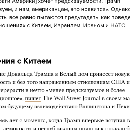
раги Америки] хочет предсказуемости. Трамп
уем, и нам, американцам, это нравится». Однак
ты все равно пытаются предугадать, как повед
тношениях с Китаем, Израилем, Ираном и НАТО.
ния с Китаем
ие Дональда Трампа в Белый дом принесет нову
ность и без того напряженным отношениям США и
перерасти в нечто «менее предсказуемое и более
ционное»,
пишет
The Wall Street Journal в своем м
ом будущему взаимодействию Вашингтона и Пеки
емь лет с момента, когда Трамп впервые вступил 
, демократы и республиканцы пришли к гораздо б