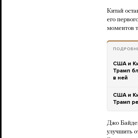
Китай оста
его первог
моментов т
ПОДРОБНЕ
США и Ки
Трамп бл
в ней
США и Ки
Трамп р
Джо Байден
улучшить о