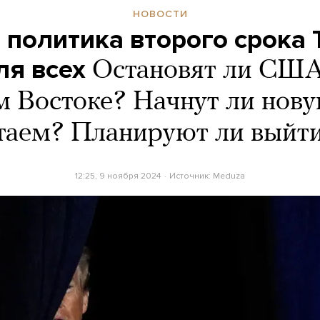
НОВОСТИ
 политика второго срока 
ля всех
Остановят ли США
 Востоке? Начнут ли нов
итаем? Планируют ли выйт
12:25, 9 ноября 2024
Источник:
Meduza