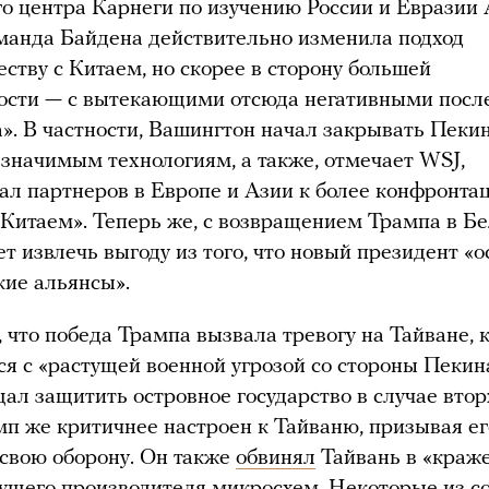
о центра Карнеги по изучению России и Евразии
оманда Байдена действительно изменила подход
еству с Китаем, но скорее в сторону большей
ости — с вытекающими отсюда негативными посл
». В частности, Вашингтон начал закрывать Пекин
 значимым технологиям, а также, отмечает WSJ,
ал партнеров в Европе и Азии к более конфронта
 Китаем». Теперь же, с возвращением Трампа в Б
т извлечь выгоду из того, что новый президент «о
кие альянсы».
 что победа Трампа вызвала тревогу на Тайване, 
ся с «растущей военной угрозой со стороны Пекин
щал защитить островное государство в случае вто
мп же критичнее настроен к Тайваню, призывая е
 свою оборону. Он также
обвинял
Тайвань в «краж
дущего производителя микросхем. Некоторые из с