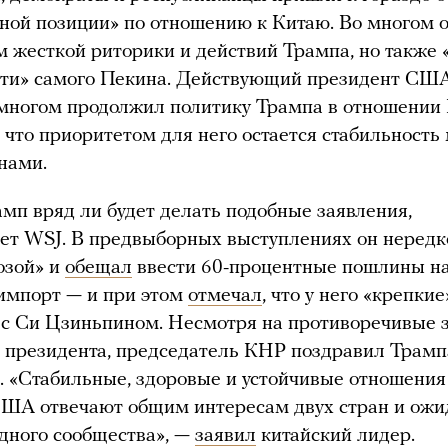
ной позиции» по отношению к Китаю. Во многом о
м жесткой риторики и действий Трампа, но также
сти» самого Пекина. Действующий президент СШ
многом продолжил политику Трампа в отношении 
, что приоритетом для него остается стабильность
нами.
мп вряд ли будет делать подобные заявления,
ет WSJ. В предвыборных выступлениях он нередк
озой» и
обещал
ввести 60-процентные пошлины на
импорт — и при этом
отмечал
, что у него «крепкие
с Си Цзиньпином. Несмотря на противоречивые 
 президента, председатель КНР поздравил Трамп
. «Стабильные, здоровые и устойчивые отношени
США отвечают общим интересам двух стран и ож
дного сообщества», —
заявил
китайский лидер.