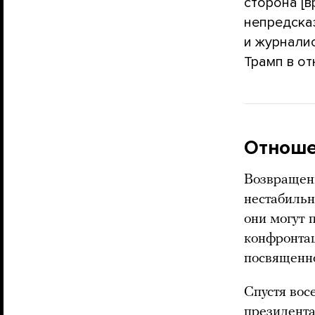
сторона [в
непредсказ
и журналис
Трамп в о
Отноше
Возвращен
нестабиль
они могут 
конфронта
посвященн
Спустя вос
президента