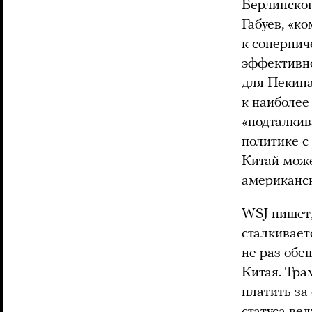
Берлинског
Габуев, «к
к сопернич
эффективн
для Пекина
к наиболее
«подталкив
политике с
Китай може
американс
WSJ пишет,
сталкивает
не раз обе
Китая. Тра
платить за
статуса ве