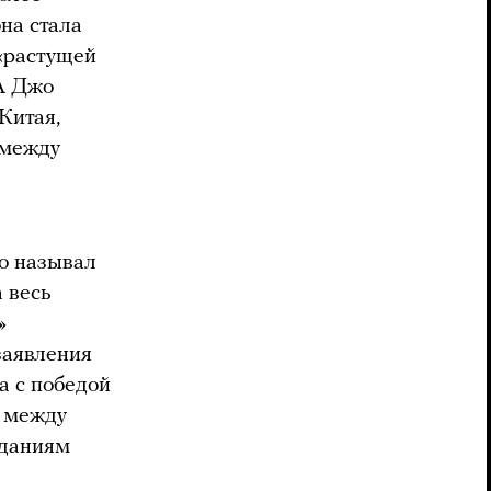
на стала
 «растущей
А Джо
Китая,
 между
о называл
 весь
»
заявления
а с победой
я между
иданиям