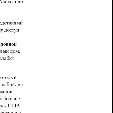
 Александр
едствиями
у доступ
ционной
елый дом,
слабит
который
а». Байден
ржения
го больше
е» у США
оветников