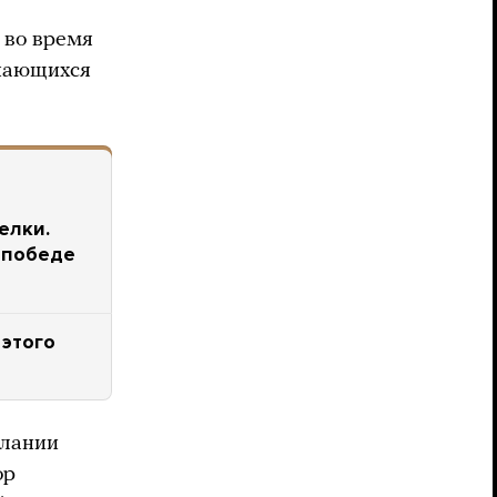
 во время
инающихся
елки.
 победе
 этого
елании
ор