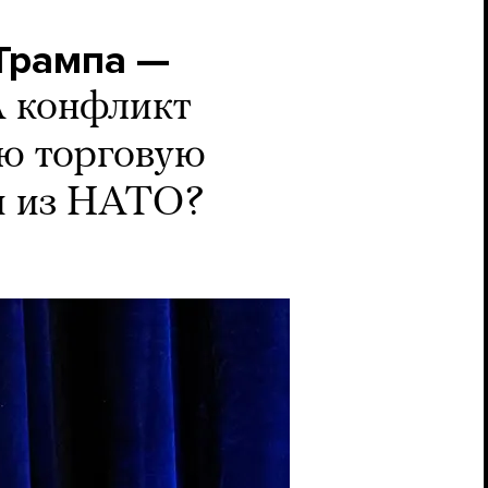
Трампа —
 конфликт
ую торговую
и из НАТО?