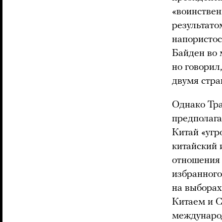
«воинствен
результато
напористо
Байден во 
но говорил
двумя стра
Однако Тра
предполага
Китай «угр
китайский 
отношения 
избранного
на выборах
Китаем и 
междунаро