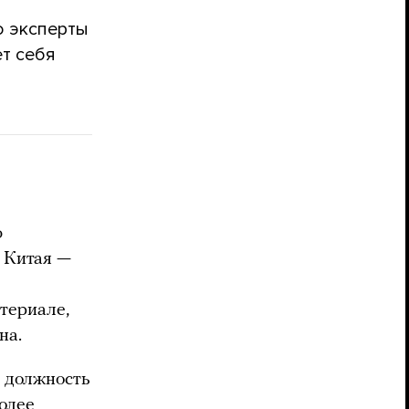
о эксперты
ет себя
ю
 Китая —
атериале,
на.
в должность
олее