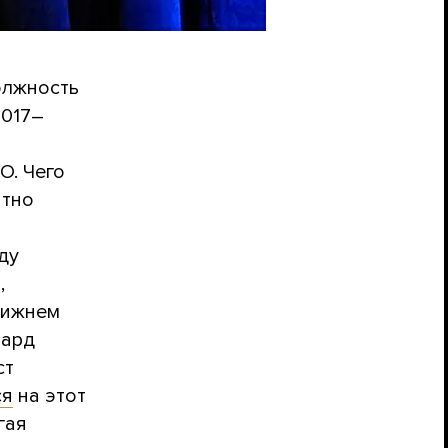
олжность
2017–
О. Чего
ятно
ду
,
Ближнем
чард
ст
ся
на этот
гая