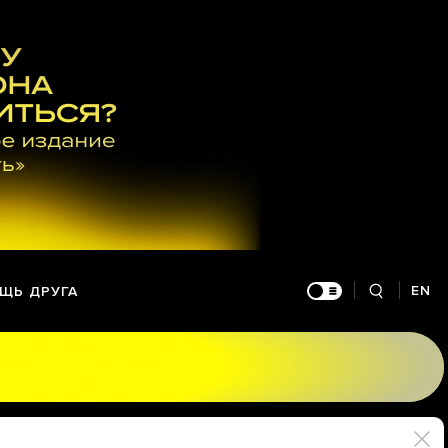
EN
ЩЬ ДРУГА