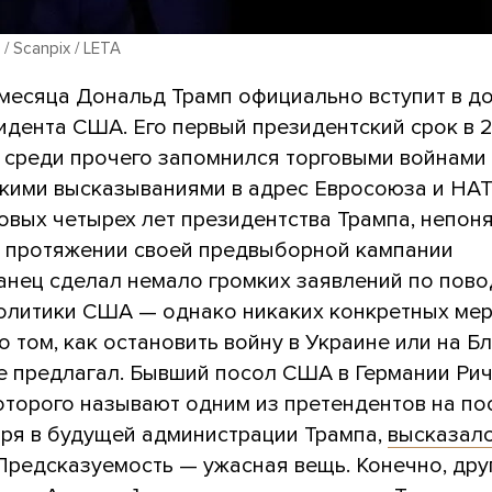
 / Scanpix / LETA
 месяца Дональд Трамп официально вступит в д
идента США. Его первый президентский срок в 
х среди прочего запомнился торговыми войнами
скими высказываниями в адрес Евросоюза и НАТ
овых четырех лет президентства Трампа, непон
а протяжении своей предвыборной кампании
анец сделал немало громких заявлений по пово
олитики США — однако никаких конкретных мер
о том, как остановить войну в Украине или на 
не предлагал. Бывший посол США в Германии Ри
оторого называют одним из претендентов на по
аря в будущей администрации Трампа,
высказал
«Предсказуемость — ужасная вещь. Конечно, дру