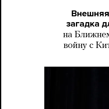
Внешняя
загадка д
на Ближнем
войну с К