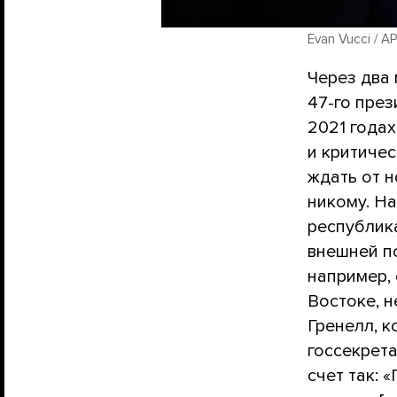
Evan Vucci / AP
Через два
47-го през
2021 года
и критиче
ждать от н
никому. Н
республик
внешней п
например, 
Востоке, 
Гренелл, к
госсекрет
счет так: 