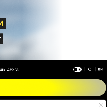
EN
ЩЬ ДРУГА