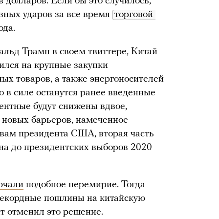
 долларов. Если бы это случилось,
езных ударов за все время
торговой 
ода.
ьд Трамп в своем твиттере, Китай
сился на крупные закупки
ых товаров, а также энергоносителей
то в силе останутся ранее введенные
ентные будут снижены вдвое,
у новых барьеров, намеченное
овам президента США, вторая часть
на до президентских выборов 2020
ючали
подобное перемирие. Тогда
рекордные пошлины на китайскую
т отменил это решение.