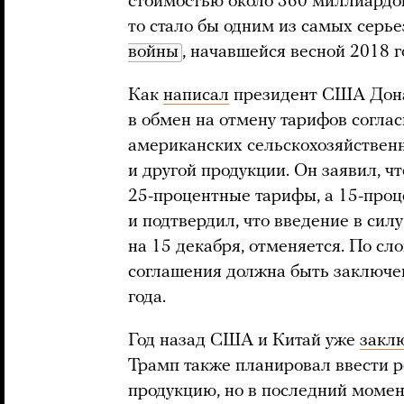
стоимостью около 360 миллиардов
то стало бы одним из самых серь
войны
, начавшейся весной 2018 г
Как
написал
президент США Донал
в обмен на отмену тарифов согла
американских сельскохозяйственн
и другой продукции. Он заявил, ч
25-процентные тарифы, а 15-проц
и подтвердил, что введение в сил
на 15 декабря, отменяется. По сл
соглашения должна быть заключе
года.
Год назад США и Китай уже
закл
Трамп также планировал ввести 
продукцию, но в последний момен