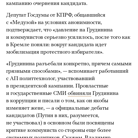
кампанию очернения кандидата.
Депутат Госдумы от КПРФ, общавшийся
с «Медузой» на условиях анонимности,
подтверждает, что «давление на Грудинина
и коммунистов серьезно усилилось, после того как
в Кремле поняли: вокруг кандидата идет
мобилизация протестного избирателя».
«Грудинина разъебали конкретно, причем самыми
грязными способами», — вспоминает работавший
с АП политтехнолог, участвовавший
в президентской кампании. Провластные
и государственные СМИ
обвиняли
Грудинина
в коррупции и писали о том, как он якобы
изменяет жене, — а официальные дебаты
кандидатов (Путин в них, разумеется,
не участвовал) в основном были посвящены
критике коммуниста со стороны еще более
системных политиков. Скажем, Владимир