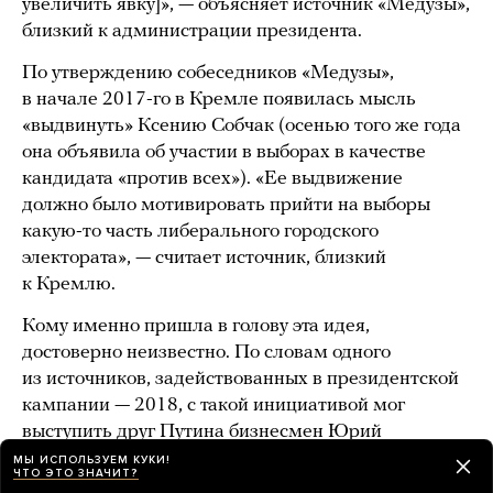
увеличить явку]», — объясняет источник «Медузы»,
близкий к администрации президента.
По утверждению собеседников «Медузы»,
в начале 2017-го в Кремле появилась мысль
«выдвинуть» Ксению Собчак (осенью того же года
она объявила об участии в выборах в качестве
кандидата «против всех»). «Ее выдвижение
должно было мотивировать прийти на выборы
какую-то часть либерального городского
электората», — считает источник, близкий
к Кремлю.
Кому именно пришла в голову эта идея,
достоверно неизвестно. По словам одного
из источников, задействованных в президентской
кампании — 2018, с такой инициативой мог
выступить друг Путина бизнесмен Юрий
Ковальчук. Об этой же версии ранее
писало
МЫ ИСПОЛЬЗУЕМ КУКИ!
ЧТО ЭТО ЗНАЧИТ?
издание «Проект».