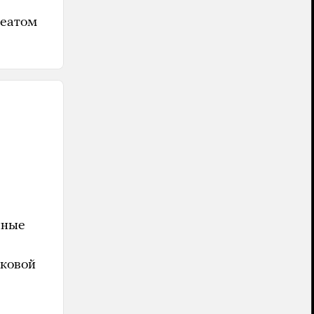
реатом
нные
тковой