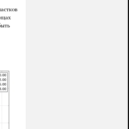
частков
ицах
быть