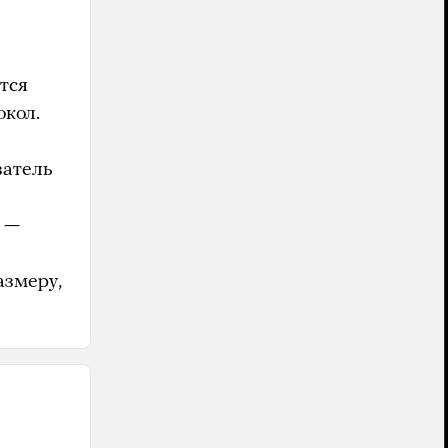
тся
окол.
затель
е —
азмеру,