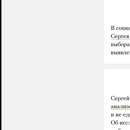
В соци
Сергея
выбора
выявле
Сергей
анализ
и не е
Об исс