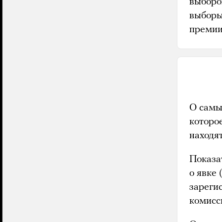
выборо
выборы
премии
О самы
которо
находя
Показа
о явке
зареги
комисс