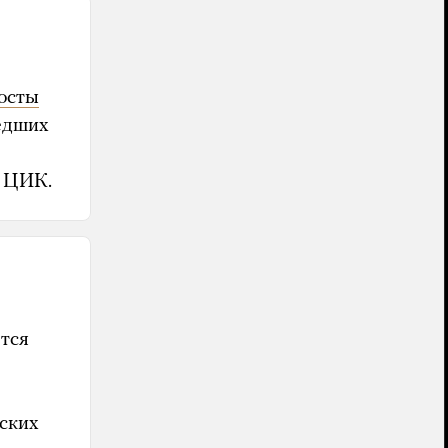
осты
едших
х ЦИК.
тся
ских