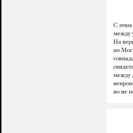
С этим
между 
На вер
по Мос
совпад
свидет
между 
непроп
но не п