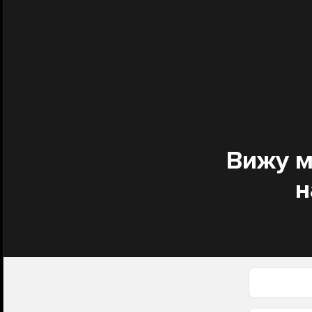
Вижу м
н