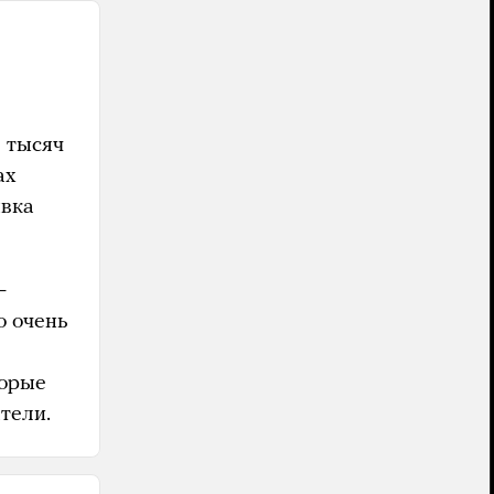
2 тысяч
ах
явка
—
о очень
торые
атели.