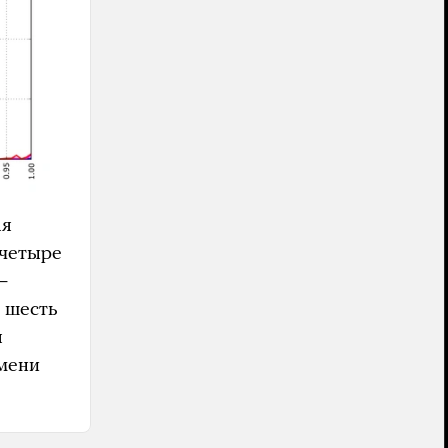
ая
 четыре
—
а шесть
я
емени