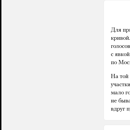
Для пр
кривой.
голосо
с явкой
по Мос
На той
участки
мало го
не быв
вдруг 