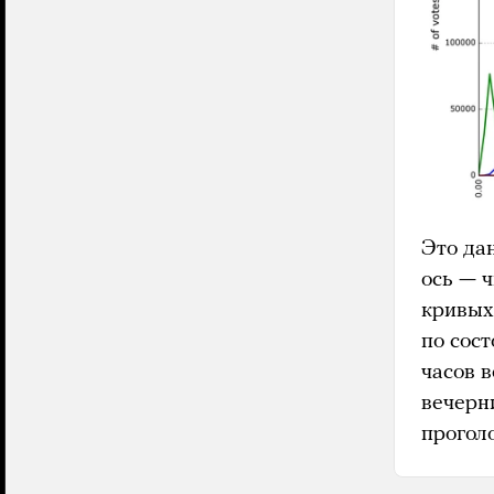
Это да
ось — 
кривых
по сост
часов 
вечерн
прогол