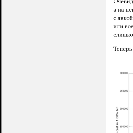
Очевид
а на н
с явко
или во
слишко
Теперь