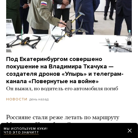
Под Екатеринбургом совершено
покушение на Владимира Ткачука —
создателя дронов «Упырь» и телеграм-
канала «Повернутые на войне»
Он выжил, но водитель его автомобиля погиб
день назад
НОВОСТИ
Россияне стали реже летать по маршруту
Москва — Петербург. Среди причин —
МЫ ИСПОЛЬЗУЕМ КУКИ!
частые закрытия аэропортов из-за
ЧТО ЭТО ЗНАЧИТ?